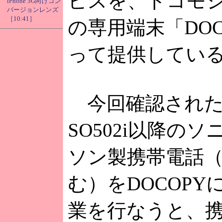
ビスを、ドコモ
iPhone 3G向けコン
バージョンレンズ
［10:41］
の専用端末「DOC
って提供してい
今回確認された
SO502i以降の
ソン製携帯電話（pr
む）をDOCOPY
業を行なうと、