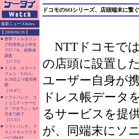
ドコモのSOシリーズ、店頭端末に繋
最新ニュースIndex
【 2009/06/26 】
■
携帯フィルタリン
NTTドコモで
グ利用率は小学生
で57.7％、総務省
調査
の店頭に設置し
［17:53］
■
ドコモ、スマート
フォン「T-01A」
ユーザー自身が
を28日より販売再
開
［16:47］
ドレス帳データ
■
ソフトバンク、コ
ミュニティサービ
ス「S!タウン」を9
るサービスを提
月末で終了
［15:51］
■
が、同端末にソ
ソフトバンク、ブ
ランドキャラクタ
ーにSMAP