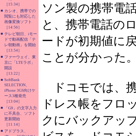
ソン製の携帯電
［15:34］
■
カシオ、携帯での
閲覧にも対応した
と、携帯電話の
画像変換ソフト
［14:56］
■
テレビ朝日、iモー
ードが初期値に
ドで動画配信「テ
レ朝動画」を開始
［13:54］
ことが分かった
■
ファーウェイ、東
京に「LTEラボ」
開設
［13:22］
■
SoftBank
ドコモでは、携
SELECTION、
iPhone 3GS向けケ
ース3種発売
ドレス帳をフロ
［13:04］
■
「G9」の文字入力
に不具合、ソフト
クにバックアッ
更新開始
［11:14］
■
アドプラス、