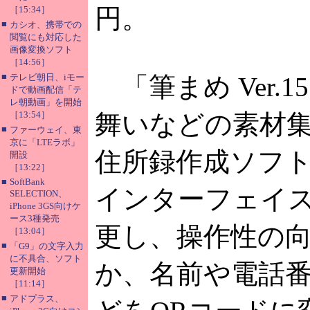
円。
［15:34］
■
カシオ、携帯での
閲覧にも対応した
画像変換ソフト
［14:56］
■
テレビ朝日、iモー
「筆まめ Ver.
ドで動画配信「テ
レ朝動画」を開始
［13:54］
舞いなどの素材
■
ファーウェイ、東
京に「LTEラボ」
住所録作成ソフ
開設
［13:22］
■
SoftBank
インターフェイ
SELECTION、
iPhone 3GS向けケ
ース3種発売
更し、操作性の
［13:04］
■
「G9」の文字入力
に不具合、ソフト
か、名前や電話
更新開始
［11:14］
■
アドプラス、