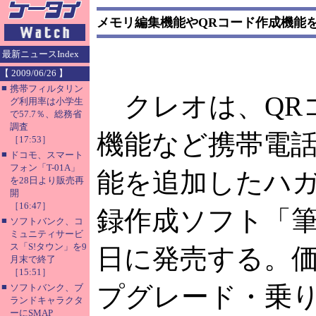
メモリ編集機能やQRコード作成機能
最新ニュースIndex
【 2009/06/26 】
■
携帯フィルタリン
クレオは、QR
グ利用率は小学生
で57.7％、総務省
調査
機能など携帯電
［17:53］
■
ドコモ、スマート
フォン「T-01A」
能を追加したハ
を28日より販売再
開
［16:47］
録作成ソフト「筆まめ
■
ソフトバンク、コ
ミュニティサービ
ス「S!タウン」を9
日に発売する。価格
月末で終了
［15:51］
■
プグレード・乗り換
ソフトバンク、ブ
ランドキャラクタ
ーにSMAP