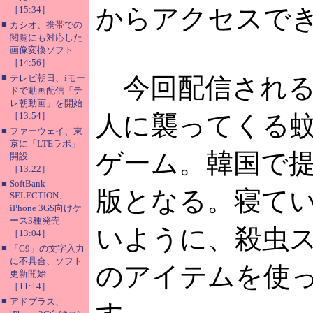
からアクセスで
［15:34］
■
カシオ、携帯での
閲覧にも対応した
画像変換ソフト
［14:56］
■
テレビ朝日、iモー
今回配信される
ドで動画配信「テ
レ朝動画」を開始
［13:54］
人に襲ってくる
■
ファーウェイ、東
京に「LTEラボ」
ゲーム。韓国で
開設
［13:22］
■
SoftBank
版となる。寝て
SELECTION、
iPhone 3GS向けケ
ース3種発売
いように、殺虫
［13:04］
■
「G9」の文字入力
に不具合、ソフト
のアイテムを使
更新開始
［11:14］
■
アドプラス、