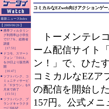
コミカルなEZweb向けアクションゲ
最新ニュースIndex
【 2009/06/26 】
■
携帯フィルタリン
トーメンテレコム
グ利用率は小学生
で57.7％、総務省
調査
ーム配信サイト
［17:53］
■
ドコモ、スマート
フォン「T-01A」
ン！」で、ひた
を28日より販売再
開
［16:47］
コミカルなEZア
■
ソフトバンク、コ
ミュニティサービ
ス「S!タウン」を9
の配信を開始した
月末で終了
［15:51］
■
157円。公式メ
ソフトバンク、ブ
ランドキャラクタ
ーにSMAP