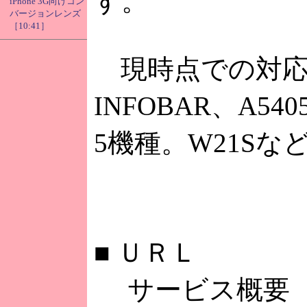
す。
iPhone 3G向けコン
バージョンレンズ
［10:41］
現時点での対応機
INFOBAR、A540
5機種。W21S
■
ＵＲＬ
サービス概要