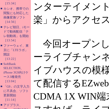
ンターテイメン
［15:34］
■
カシオ、携帯での
閲覧にも対応した
楽」からアクセ
画像変換ソフト
［14:56］
■
テレビ朝日、iモー
ドで動画配信「テ
レ朝動画」を開始
［13:54］
今回オープンし
■
ファーウェイ、東
京に「LTEラボ」
ーライブチャン
開設
［13:22］
■
SoftBank
イブハウスの模
SELECTION、
iPhone 3GS向けケ
ース3種発売
て配信するEZwe
［13:04］
■
「G9」の文字入力
に不具合、ソフト
CDMA 1X WI
更新開始
［11:14］
■
アドプラス、