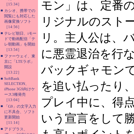
モン」は、定番
［15:34］
■
カシオ、携帯での
閲覧にも対応した
リジナルのストー
画像変換ソフト
［14:56］
■
テレビ朝日、iモー
リ。主人公は、
ドで動画配信「テ
レ朝動画」を開始
［13:54］
に悪霊退治を行
■
ファーウェイ、東
京に「LTEラボ」
バックギャモン
開設
［13:22］
■
SoftBank
を追い払ったり
SELECTION、
iPhone 3GS向けケ
ース3種発売
プレイ中に、得
［13:04］
■
「G9」の文字入力
に不具合、ソフト
いう宣言をして
更新開始
［11:14］
■
アドプラス、