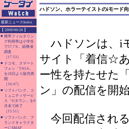
ハドソン、ホラーテイストのiモード
最新ニュースIndex
【 2009/06/26 】
■
携帯フィルタリン
ハドソンは、i
グ利用率は小学生
で57.7％、総務省
調査
サイト「着信☆あ
［17:53］
■
ドコモ、スマート
フォン「T-01A」
ー性を持たせた
を28日より販売再
開
［16:47］
ン」の配信を開
■
ソフトバンク、コ
ミュニティサービ
ス「S!タウン」を9
月末で終了
［15:51］
今回配信される
■
ソフトバンク、ブ
ランドキャラクタ
ーにSMAP