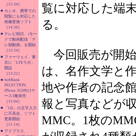
覧に対応した端
［15:34］
■
カシオ、携帯での
閲覧にも対応した
る。
画像変換ソフト
［14:56］
■
テレビ朝日、iモー
ドで動画配信「テ
レ朝動画」を開始
［13:54］
今回販売が開始
■
ファーウェイ、東
京に「LTEラボ」
は、名作文学と
開設
［13:22］
■
SoftBank
地や作者の記念
SELECTION、
iPhone 3GS向けケ
ース3種発売
報と写真などが
［13:04］
■
「G9」の文字入力
に不具合、ソフト
MMC。1枚のMM
更新開始
［11:14］
■
アドプラス、