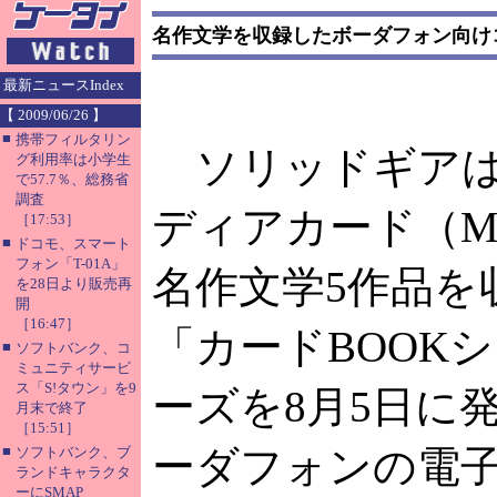
名作文学を収録したボーダフォン向け
最新ニュースIndex
【 2009/06/26 】
■
携帯フィルタリン
ソリッドギアは
グ利用率は小学生
で57.7％、総務省
調査
ディアカード（M
［17:53］
■
ドコモ、スマート
フォン「T-01A」
名作文学5作品を
を28日より販売再
開
［16:47］
「カードBOOK
■
ソフトバンク、コ
ミュニティサービ
ス「S!タウン」を9
ーズを8月5日に
月末で終了
［15:51］
■
ーダフォンの電
ソフトバンク、ブ
ランドキャラクタ
ーにSMAP