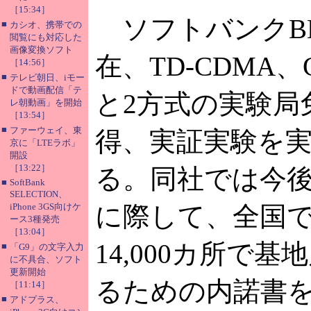
［15:34］
ソフトバンクB
■
カシオ、携帯での
閲覧にも対応した
画像変換ソフト
在、TD-CDMA、C
［14:56］
■
テレビ朝日、iモー
ドで動画配信「テ
と2方式の実験局
レ朝動画」を開始
［13:54］
■
ファーウェイ、東
得、実証実験を
京に「LTEラボ」
開設
［13:22］
る。同社では今
■
SoftBank
SELECTION、
iPhone 3GS向けケ
に際して、全国で約
ース3種発売
［13:04］
14,000カ所で
■
「G9」の文字入力
に不具合、ソフト
更新開始
るための内諾書
［11:14］
■
アドプラス、