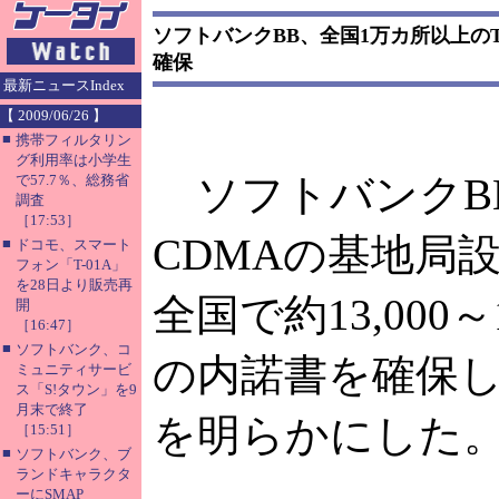
ソフトバンクBB、全国1万カ所以上のT
確保
最新ニュースIndex
【 2009/06/26 】
■
携帯フィルタリン
グ利用率は小学生
ソフトバンクBB
で57.7％、総務省
調査
［17:53］
CDMAの基地局
■
ドコモ、スマート
フォン「T-01A」
を28日より販売再
全国で約13,000～
開
［16:47］
■
ソフトバンク、コ
の内諾書を確保
ミュニティサービ
ス「S!タウン」を9
月末で終了
を明らかにした
［15:51］
■
ソフトバンク、ブ
ランドキャラクタ
ーにSMAP