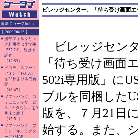
ビレッジセンター、「待ち受け画面エディ
最新ニュースIndex
【 2009/06/26 】
■
携帯フィルタリン
ビレッジセンタ
グ利用率は小学生
で57.7％、総務省
調査
「待ち受け画面
［17:53］
■
ドコモ、スマート
フォン「T-01A」
502i専用版」にU
を28日より販売再
開
［16:47］
ブルを同梱したU
■
ソフトバンク、コ
ミュニティサービ
ス「S!タウン」を9
版を、７月21日に
月末で終了
［15:51］
■
始する。また、
ソフトバンク、ブ
ランドキャラクタ
ーにSMAP