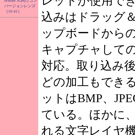
レットが使用で
iPhone 3G向けコン
バージョンレンズ
［10:41］
込みはドラッグ
ップボードから
キャプチャして
対応。取り込み
どの加工もでき
ットはBMP、JP
ている。ほかに
れる文字レイヤ機