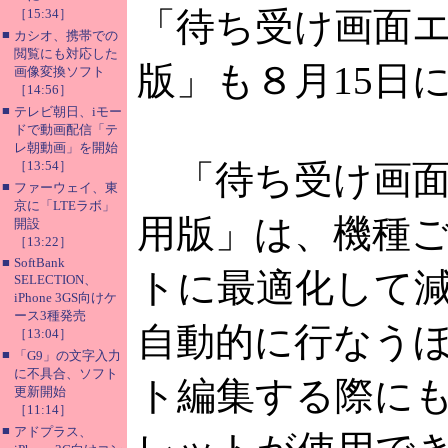
「待ち受け画面エデ
［15:34］
■
カシオ、携帯での
閲覧にも対応した
版」も８月15日
画像変換ソフト
［14:56］
■
テレビ朝日、iモー
ドで動画配信「テ
レ朝動画」を開始
［13:54］
「待ち受け画面エ
■
ファーウェイ、東
京に「LTEラボ」
用版」は、機種
開設
［13:22］
■
SoftBank
トに最適化して
SELECTION、
iPhone 3GS向けケ
ース3種発売
自動的に行なう
［13:04］
■
「G9」の文字入力
に不具合、ソフト
ト編集する際に
更新開始
［11:14］
■
アドプラス、