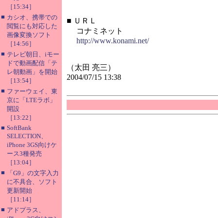
［15:34］
■
カシオ、携帯での
■
ＵＲＬ
閲覧にも対応した
コナミネット
画像変換ソフト
http://www.konami.net/
［14:56］
■
テレビ朝日、iモー
ドで動画配信「テ
（太田 亮三）
レ朝動画」を開始
2004/07/15 13:38
［13:54］
■
ファーウェイ、東
京に「LTEラボ」
開設
［13:22］
■
SoftBank
SELECTION、
iPhone 3GS向けケ
ース3種発売
［13:04］
■
「G9」の文字入力
に不具合、ソフト
更新開始
［11:14］
■
アドプラス、