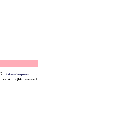
集部
k-tai@impress.co.jp
ion All rights reserved.