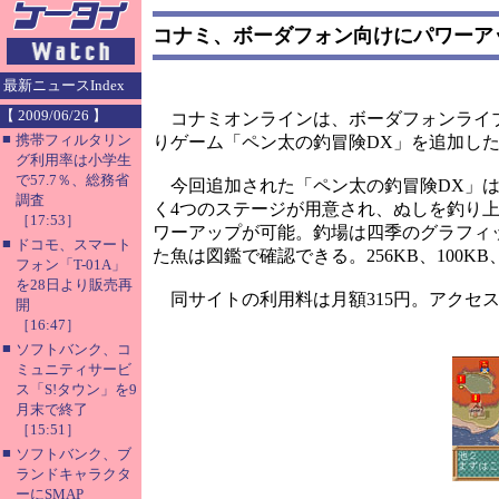
コナミ、ボーダフォン向けにパワーア
最新ニュースIndex
【 2009/06/26 】
コナミオンラインは、ボーダフォンライブ
■
携帯フィルタリン
りゲーム「ペン太の釣冒険DX」を追加し
グ利用率は小学生
で57.7％、総務省
今回追加された「ペン太の釣冒険DX」は
調査
く4つのステージが用意され、ぬしを釣り
［17:53］
ワーアップが可能。釣場は四季のグラフィ
■
ドコモ、スマート
た魚は図鑑で確認できる。256KB、100K
フォン「T-01A」
を28日より販売再
同サイトの利用料は月額315円。アクセ
開
［16:47］
■
ソフトバンク、コ
ミュニティサービ
ス「S!タウン」を9
月末で終了
［15:51］
■
ソフトバンク、ブ
ランドキャラクタ
ーにSMAP