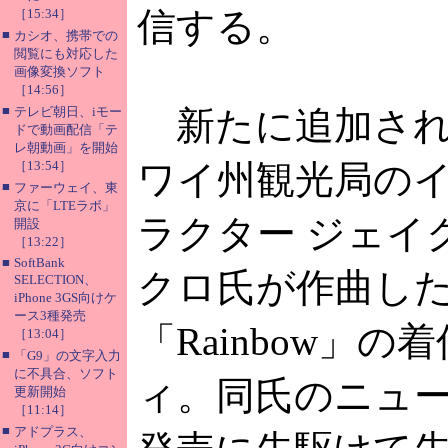
信する。
［15:34］
■
カシオ、携帯での
閲覧にも対応した
画像変換ソフト
［14:56］
■
テレビ朝日、iモー
新たに追加され
ドで動画配信「テ
レ朝動画」を開始
［13:54］
ワイ州観光局の
■
ファーウェイ、東
京に「LTEラボ」
ラクター ジェイ
開設
［13:22］
■
SoftBank
クロ氏が作曲した
SELECTION、
iPhone 3GS向けケ
ース3種発売
「Rainbow」の
［13:04］
■
「G9」の文字入力
に不具合、ソフト
ィ。同氏のニュ
更新開始
［11:14］
■
アドプラス、