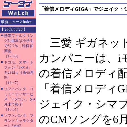
「着信メロディGIGA」でジェイク・
最新ニュースIndex
【 2009/06/26 】
■
携帯フィルタリン
三愛 ギガネッ
グ利用率は小学生
で57.7％、総務省
調査
カンパニーは、i
［17:53］
■
ドコモ、スマート
フォン「T-01A」
の着信メロディ
を28日より販売再
開
［16:47］
「着信メロディG
■
ソフトバンク、コ
ミュニティサービ
ス「S!タウン」を9
ジェイク・シマ
月末で終了
［15:51］
■
のCMソングを6月
ソフトバンク、ブ
ランドキャラクタ
ーにSMAP