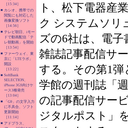
ト、松下電器産業
［15:34］
■
カシオ、携帯での
閲覧にも対応した
ク システムソリ
画像変換ソフト
［14:56］
■
テレビ朝日、iモー
ズの6社は、電子
ドで動画配信「テ
レ朝動画」を開始
［13:54］
雑誌記事配信サ
■
ファーウェイ、東
京に「LTEラボ」
開設
する。その第1弾
［13:22］
■
SoftBank
SELECTION、
学館の週刊誌「
iPhone 3GS向けケ
ース3種発売
［13:04］
の記事配信サー
■
「G9」の文字入力
に不具合、ソフト
ジタルポスト」を
更新開始
［11:14］
■
アドプラス、