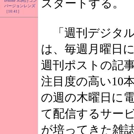
スタートする。
iPhone 3G向けコン
バージョンレンズ
［10:41］
「週刊デジタル
は、毎週月曜日
週刊ポストの記
注目度の高い10
の週の木曜日に
て配信するサー
が培ってきた雑