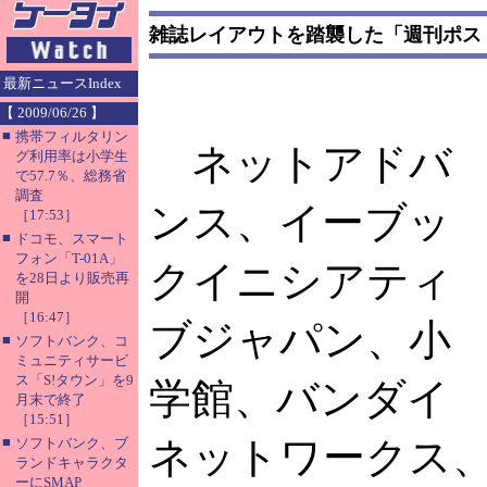
雑誌レイアウトを踏襲した「週刊ポス
最新ニュースIndex
【 2009/06/26 】
■
携帯フィルタリン
ネットアドバ
グ利用率は小学生
で57.7％、総務省
調査
ンス、イーブッ
［17:53］
■
ドコモ、スマート
フォン「T-01A」
クイニシアティ
を28日より販売再
開
［16:47］
ブジャパン、小
■
ソフトバンク、コ
ミュニティサービ
ス「S!タウン」を9
学館、バンダイ
月末で終了
［15:51］
■
ネットワークス
ソフトバンク、ブ
ランドキャラクタ
ーにSMAP