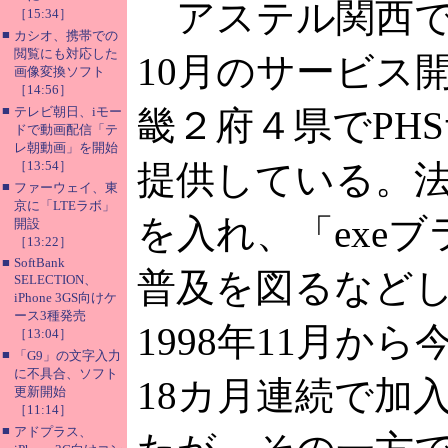
アステル関西では
［15:34］
■
カシオ、携帯での
閲覧にも対応した
10月のサービス
画像変換ソフト
［14:56］
■
テレビ朝日、iモー
畿２府４県でPH
ドで動画配信「テ
レ朝動画」を開始
［13:54］
提供している。
■
ファーウェイ、東
京に「LTEラボ」
を入れ、「exe
開設
［13:22］
■
SoftBank
普及を図るなど
SELECTION、
iPhone 3GS向けケ
ース3種発売
1998年11月か
［13:04］
■
「G9」の文字入力
に不具合、ソフト
18カ月連続で加
更新開始
［11:14］
■
アドプラス、