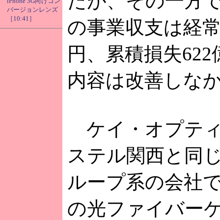
たが、その一方で、
iPhone 3G向けコン
バージョンレンズ
［10:41］
の事業収支は経常
円、累積損失62
内容は改善しな
ケイ・オプティ
ステル関西と同
ループ系の会社
の光ファイバー