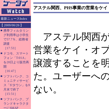
アステル関西、PHS事業の営業をケ
最新ニュースIndex
【 2009/06/26 】
■
携帯フィルタリン
アステル関西が
グ利用率は小学生
で57.7％、総務省
調査
営業をケイ・オ
［17:53］
■
ドコモ、スマート
フォン「T-01A」
譲渡することを
を28日より販売再
開
［16:47］
た。ユーザーへ
■
ソフトバンク、コ
ミュニティサービ
ス「S!タウン」を9
ない。
月末で終了
［15:51］
■
ソフトバンク、ブ
ランドキャラクタ
ーにSMAP