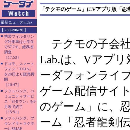
「テクモのゲーム」にVアプリ版「忍
最新ニュースIndex
【 2009/06/26 】
■
携帯フィルタリン
テクモの子会社 
グ利用率は小学生
で57.7％、総務省
調査
Lab.は、Vアプ
［17:53］
■
ドコモ、スマート
フォン「T-01A」
ーダフォンライ
を28日より販売再
開
［16:47］
ゲーム配信サイ
■
ソフトバンク、コ
ミュニティサービ
ス「S!タウン」を9
のゲーム」に、
月末で終了
［15:51］
■
ーム「忍者龍剣
ソフトバンク、ブ
ランドキャラクタ
ーにSMAP