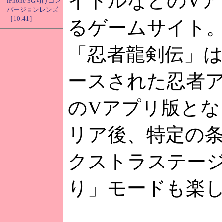
イトルなどのV
iPhone 3G向けコン
バージョンレンズ
［10:41］
るゲームサイト
「忍者龍剣伝」は
ースされた忍者
のVアプリ版と
リア後、特定の
クストラステー
り」モードも楽