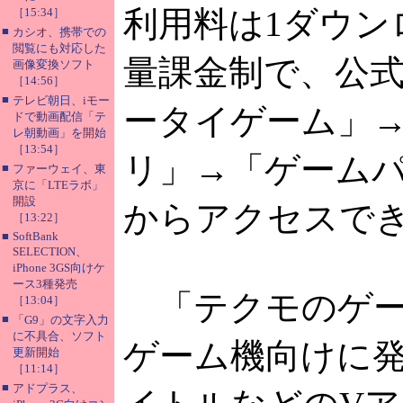
利用料は1ダウン
［15:34］
■
カシオ、携帯での
閲覧にも対応した
量課金制で、公
画像変換ソフト
［14:56］
■
テレビ朝日、iモー
ータイゲーム」
ドで動画配信「テ
レ朝動画」を開始
［13:54］
リ」→「ゲーム
■
ファーウェイ、東
京に「LTEラボ」
開設
からアクセスで
［13:22］
■
SoftBank
SELECTION、
iPhone 3GS向けケ
ース3種発売
「テクモのゲー
［13:04］
■
「G9」の文字入力
に不具合、ソフト
ゲーム機向けに
更新開始
［11:14］
■
アドプラス、