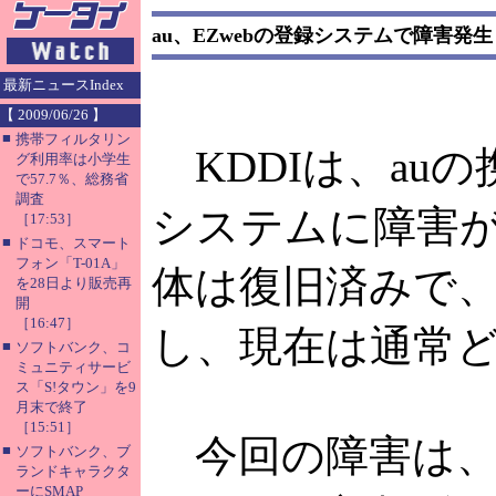
au、EZwebの登録システムで障害発生
最新ニュースIndex
【 2009/06/26 】
■
携帯フィルタリン
KDDIは、au
グ利用率は小学生
で57.7％、総務省
調査
システムに障害
［17:53］
■
ドコモ、スマート
フォン「T-01A」
体は復旧済みで、
を28日より販売再
開
［16:47］
し、現在は通常
■
ソフトバンク、コ
ミュニティサービ
ス「S!タウン」を9
月末で終了
［15:51］
今回の障害は、
■
ソフトバンク、ブ
ランドキャラクタ
ーにSMAP