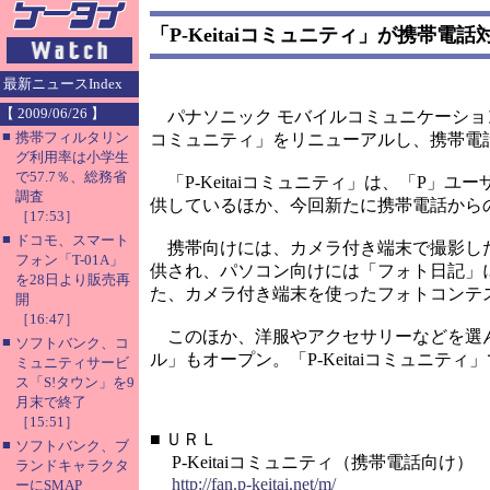
「P-Keitaiコミュニティ」が携帯電話
最新ニュースIndex
【 2009/06/26 】
パナソニック モバイルコミュニケーションズ
■
携帯フィルタリン
コミュニティ」をリニューアルし、携帯電
グ利用率は小学生
で57.7％、総務省
「P-Keitaiコミュニティ」は、「P
調査
供しているほか、今回新たに携帯電話から
［17:53］
■
ドコモ、スマート
携帯向けには、カメラ付き端末で撮影した
フォン「T-01A」
供され、パソコン向けには「フォト日記」
を28日より販売再
た、カメラ付き端末を使ったフォトコンテ
開
［16:47］
このほか、洋服やアクセサリーなどを選ん
■
ソフトバンク、コ
ル」もオープン。「P-Keitaiコミュニ
ミュニティサービ
ス「S!タウン」を9
月末で終了
［15:51］
■
ＵＲＬ
■
ソフトバンク、ブ
P-Keitaiコミュニティ（携帯電話向け）
ランドキャラクタ
http://fan.p-keitai.net/m/
ーにSMAP