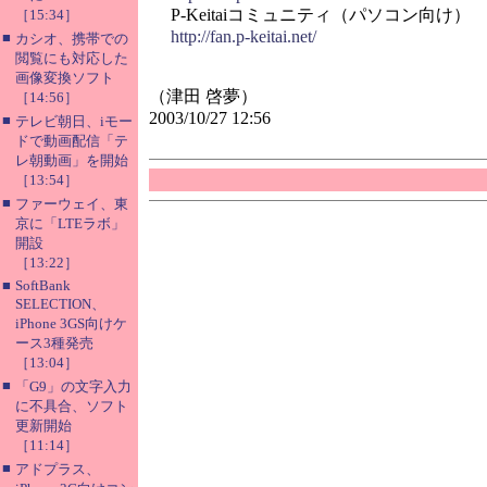
P-Keitaiコミュニティ（パソコン向け）
［15:34］
http://fan.p-keitai.net/
■
カシオ、携帯での
閲覧にも対応した
画像変換ソフト
（津田 啓夢）
［14:56］
2003/10/27 12:56
■
テレビ朝日、iモー
ドで動画配信「テ
レ朝動画」を開始
［13:54］
■
ファーウェイ、東
京に「LTEラボ」
開設
［13:22］
■
SoftBank
SELECTION、
iPhone 3GS向けケ
ース3種発売
［13:04］
■
「G9」の文字入力
に不具合、ソフト
更新開始
［11:14］
■
アドプラス、