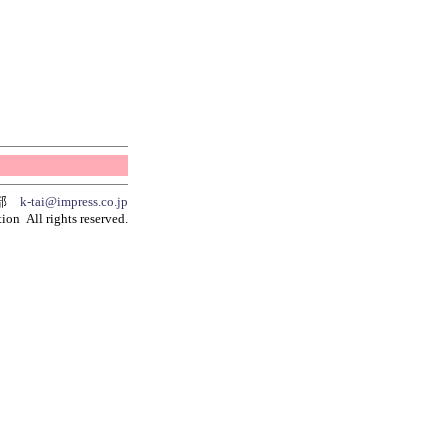
集部
k-tai@impress.co.jp
ion All rights reserved.