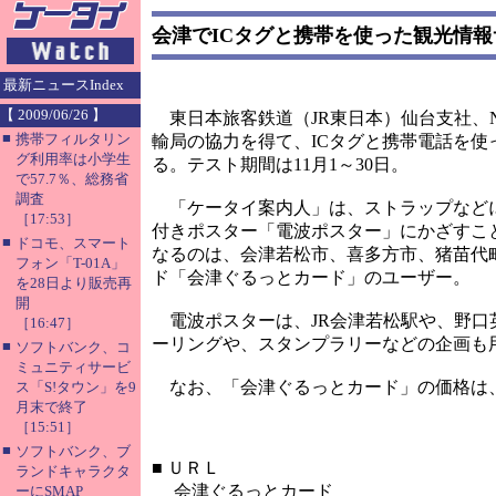
会津でICタグと携帯を使った観光情
最新ニュースIndex
【 2009/06/26 】
東日本旅客鉄道（JR東日本）仙台支社、
■
携帯フィルタリン
輸局の協力を得て、ICタグと携帯電話を使
グ利用率は小学生
る。テスト期間は11月1～30日。
で57.7％、総務省
調査
「ケータイ案内人」は、ストラップなどに
［17:53］
付きポスター「電波ポスター」にかざすこ
■
ドコモ、スマート
なるのは、会津若松市、喜多方市、猪苗代
フォン「T-01A」
ド「会津ぐるっとカード」のユーザー。
を28日より販売再
開
電波ポスターは、JR会津若松駅や、野口
［16:47］
ーリングや、スタンプラリーなどの企画も
■
ソフトバンク、コ
ミュニティサービ
なお、「会津ぐるっとカード」の価格は、2日
ス「S!タウン」を9
月末で終了
［15:51］
■
ソフトバンク、ブ
■
ＵＲＬ
ランドキャラクタ
会津ぐるっとカード
ーにSMAP