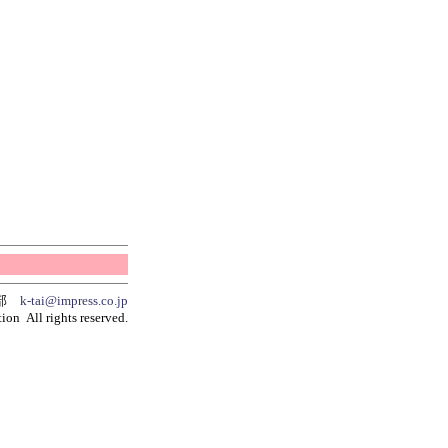
集部
k-tai@impress.co.jp
ion All rights reserved.