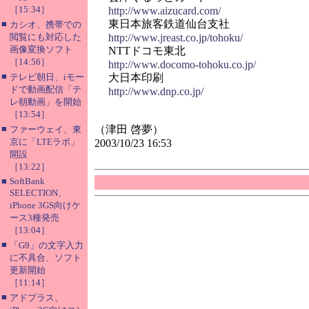
［15:34］
http://www.aizucard.com/
東日本旅客鉄道仙台支社
■
カシオ、携帯での
閲覧にも対応した
http://www.jreast.co.jp/tohoku/
画像変換ソフト
NTTドコモ東北
［14:56］
http://www.docomo-tohoku.co.jp/
■
テレビ朝日、iモー
大日本印刷
ドで動画配信「テ
http://www.dnp.co.jp/
レ朝動画」を開始
［13:54］
■
（津田 啓夢）
ファーウェイ、東
京に「LTEラボ」
2003/10/23 16:53
開設
［13:22］
■
SoftBank
SELECTION、
iPhone 3GS向けケ
ース3種発売
［13:04］
■
「G9」の文字入力
に不具合、ソフト
更新開始
［11:14］
■
アドプラス、