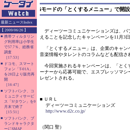
iモードの「とくするメニュー」で開設
最新ニュースIndex
【 2009/06/26 】
ディーツーコミュニケーションズは、パブ
■
携帯フィルタリン
えることを記念したキャンペーンを11月3
グ利用率は小学生
で57.7％、総務省
「とくするメニュー」は、企業のキャンペ
調査
音楽情報やタレントのコラムなども配信さ
［17:53］
■
ドコモ、スマート
今回実施されるキャンペーンは、「とくす
フォン「T-01A」
ーナーから応募可能で、エスプレッソマシー
を28日より販売再
レゼントされる。
開
［16:47］
■
ソフトバンク、コ
ミュニティサービ
■
ＵＲＬ
ス「S!タウン」を9
ディーツーコミュニケーションズ
月末で終了
http://www.d2c.co.jp/
［15:51］
■
ソフトバンク、ブ
ランドキャラクタ
（関口 聖）
ーにSMAP