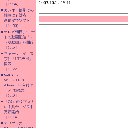
2003/10/22 15:11
［15:34］
■
カシオ、携帯での
閲覧にも対応した
画像変換ソフト
［14:56］
■
テレビ朝日、iモー
ドで動画配信「テ
レ朝動画」を開始
［13:54］
■
ファーウェイ、東
京に「LTEラボ」
開設
［13:22］
■
SoftBank
SELECTION、
iPhone 3GS向けケ
ース3種発売
［13:04］
■
「G9」の文字入力
に不具合、ソフト
更新開始
［11:14］
■
アドプラス、