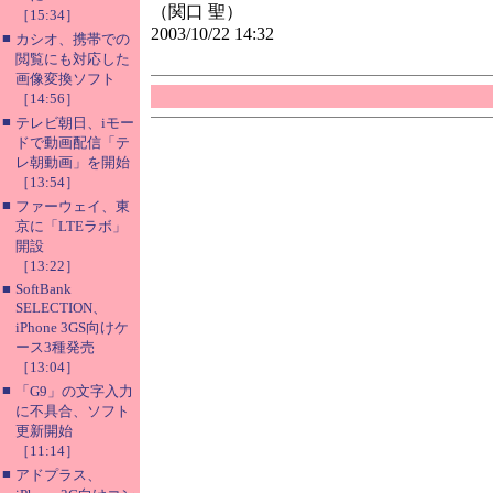
（関口 聖）
［15:34］
2003/10/22 14:32
■
カシオ、携帯での
閲覧にも対応した
画像変換ソフト
［14:56］
■
テレビ朝日、iモー
ドで動画配信「テ
レ朝動画」を開始
［13:54］
■
ファーウェイ、東
京に「LTEラボ」
開設
［13:22］
■
SoftBank
SELECTION、
iPhone 3GS向けケ
ース3種発売
［13:04］
■
「G9」の文字入力
に不具合、ソフト
更新開始
［11:14］
■
アドプラス、