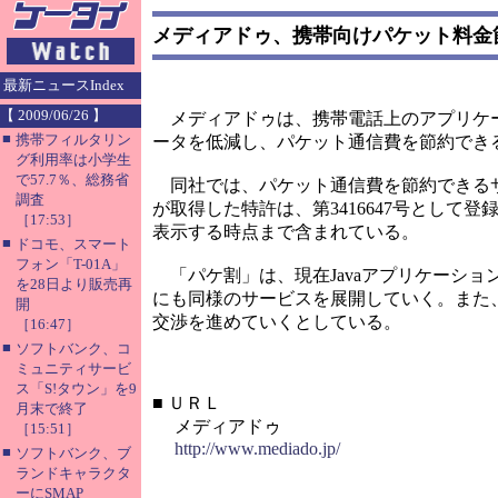
メディアドゥ、携帯向けパケット料金
最新ニュースIndex
【 2009/06/26 】
メディアドゥは、携帯電話上のアプリケー
■
携帯フィルタリン
ータを低減し、パケット通信費を節約でき
グ利用率は小学生
で57.7％、総務省
同社では、パケット通信費を節約できるサー
調査
が取得した特許は、第3416647号とし
［17:53］
表示する時点まで含まれている。
■
ドコモ、スマート
フォン「T-01A」
「パケ割」は、現在Javaアプリケーショ
を28日より販売再
にも同様のサービスを展開していく。また
開
交渉を進めていくとしている。
［16:47］
■
ソフトバンク、コ
ミュニティサービ
ス「S!タウン」を9
■
ＵＲＬ
月末で終了
メディアドゥ
［15:51］
http://www.mediado.jp/
■
ソフトバンク、ブ
ランドキャラクタ
ーにSMAP