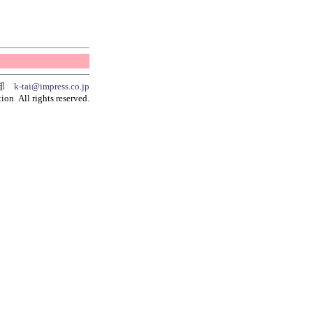
集部
k-tai@impress.co.jp
ion All rights reserved.