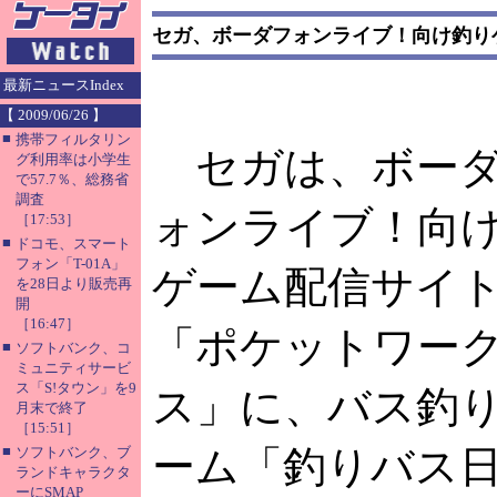
セガ、ボーダフォンライブ！向け釣り
最新ニュースIndex
【 2009/06/26 】
■
携帯フィルタリン
セガは、ボー
グ利用率は小学生
で57.7％、総務省
調査
ォンライブ！向
［17:53］
■
ドコモ、スマート
フォン「T-01A」
ゲーム配信サイ
を28日より販売再
開
［16:47］
「ポケットワー
■
ソフトバンク、コ
ミュニティサービ
ス「S!タウン」を9
ス」に、バス釣
月末で終了
［15:51］
■
ーム「釣りバス
ソフトバンク、ブ
ランドキャラクタ
ーにSMAP