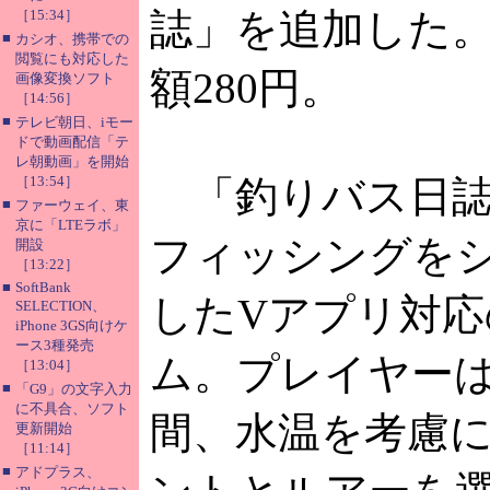
誌」を追加した
［15:34］
■
カシオ、携帯での
閲覧にも対応した
額280円。
画像変換ソフト
［14:56］
■
テレビ朝日、iモー
ドで動画配信「テ
レ朝動画」を開始
［13:54］
「釣りバス日誌
■
ファーウェイ、東
京に「LTEラボ」
フィッシングを
開設
［13:22］
■
SoftBank
したVアプリ対応
SELECTION、
iPhone 3GS向けケ
ース3種発売
ム。プレイヤー
［13:04］
■
「G9」の文字入力
に不具合、ソフト
間、水温を考慮
更新開始
［11:14］
■
アドプラス、