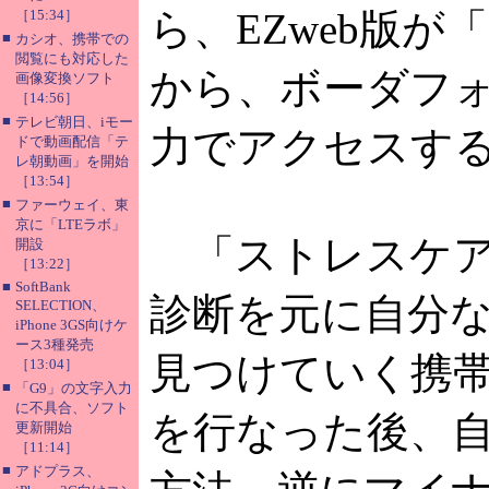
ら、EZweb版
［15:34］
■
カシオ、携帯での
閲覧にも対応した
から、ボーダフォ
画像変換ソフト
［14:56］
■
テレビ朝日、iモー
力でアクセスす
ドで動画配信「テ
レ朝動画」を開始
［13:54］
■
ファーウェイ、東
京に「LTEラボ」
「ストレスケア
開設
［13:22］
■
SoftBank
診断を元に自分
SELECTION、
iPhone 3GS向けケ
ース3種発売
見つけていく携
［13:04］
■
「G9」の文字入力
に不具合、ソフト
を行なった後、
更新開始
［11:14］
■
アドプラス、