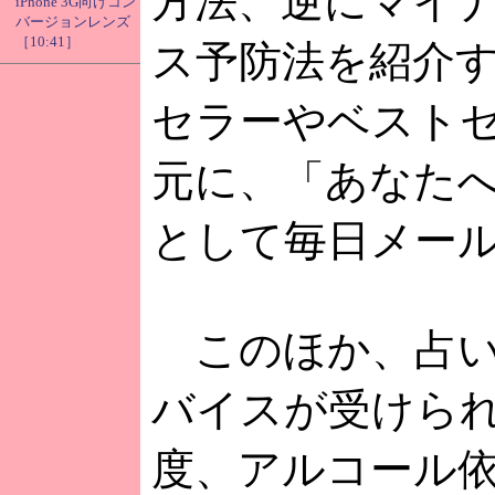
方法、逆にマイ
iPhone 3G向けコン
バージョンレンズ
［10:41］
ス予防法を紹介
セラーやベスト
元に、「あなた
として毎日メー
このほか、占い
バイスが受けら
度、アルコール