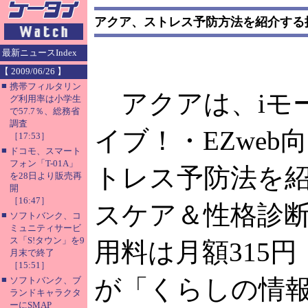
アクア、ストレス予防方法を紹介する
最新ニュースIndex
【 2009/06/26 】
■
携帯フィルタリン
アクアは、iモ
グ利用率は小学生
で57.7％、総務省
調査
イブ！・EZwe
［17:53］
■
ドコモ、スマート
フォン「T-01A」
トレス予防法を
を28日より販売再
開
［16:47］
スケア＆性格診
■
ソフトバンク、コ
ミュニティサービ
ス「S!タウン」を9
用料は月額315
月末で終了
［15:51］
■
が「くらしの情
ソフトバンク、ブ
ランドキャラクタ
ーにSMAP