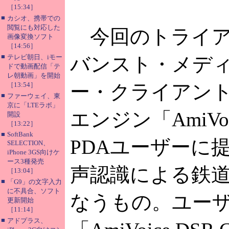
［15:34］
■
カシオ、携帯での
閲覧にも対応した
今回のトライア
画像変換ソフト
［14:56］
■
テレビ朝日、iモー
バンスト・メデ
ドで動画配信「テ
レ朝動画」を開始
［13:54］
ー・クライアン
■
ファーウェイ、東
京に「LTEラボ」
エンジン「AmiVoi
開設
［13:22］
■
SoftBank
PDAユーザーに
SELECTION、
iPhone 3GS向けケ
ース3種発売
声認識による鉄
［13:04］
■
「G9」の文字入力
に不具合、ソフト
なうもの。ユー
更新開始
［11:14］
■
アドプラス、