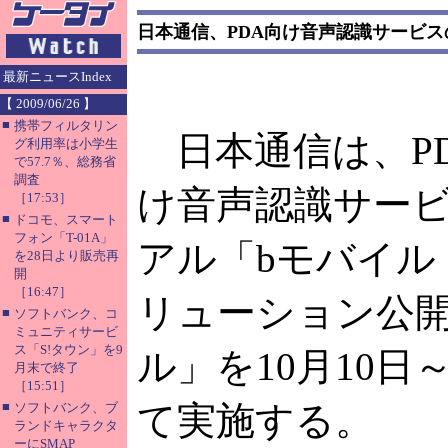
日本通信、PDA向け音声認識サービ
最新ニュースIndex
【 2009/06/26 】
■
携帯フィルタリン
日本通信は、P
グ利用率は小学生
で57.7％、総務省
調査
け音声認識サー
［17:53］
■
ドコモ、スマート
フォン「T-01A」
アル「bモバイル
を28日より販売再
開
［16:47］
リューション公
■
ソフトバンク、コ
ミュニティサービ
ス「S!タウン」を9
ル」を10月10日
月末で終了
［15:51］
■
て実施する。
ソフトバンク、ブ
ランドキャラクタ
ーにSMAP