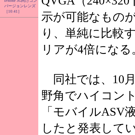
QVGA（240×3
iPhone 3G向けコン
バージョンレンズ
［10:41］
示が可能なもの
り、単純に比較
リアが4倍になる
同社では、10月
野角でハイコン
「モバイルASV
したと発表して