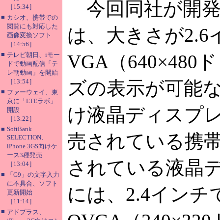
今回同社が開発
［15:34］
■
カシオ、携帯での
閲覧にも対応した
は、大きさが2.6
画像変換ソフト
［14:56］
■
テレビ朝日、iモー
VGA（640×48
ドで動画配信「テ
レ朝動画」を開始
［13:54］
ズの表示が可能
■
ファーウェイ、東
京に「LTEラボ」
け液晶ディスプ
開設
［13:22］
■
SoftBank
売されている携
SELECTION、
iPhone 3GS向けケ
ース3種発売
されている液晶
［13:04］
■
「G9」の文字入力
に不具合、ソフト
には、2.4インチ
更新開始
［11:14］
■
アドプラス、