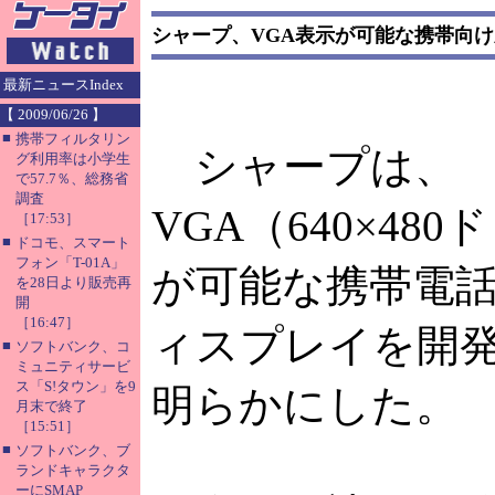
シャープ、VGA表示が可能な携帯向
最新ニュースIndex
【 2009/06/26 】
■
携帯フィルタリン
シャープは、
グ利用率は小学生
で57.7％、総務省
調査
VGA（640×48
［17:53］
■
ドコモ、スマート
フォン「T-01A」
が可能な携帯電
を28日より販売再
開
［16:47］
ィスプレイを開
■
ソフトバンク、コ
ミュニティサービ
ス「S!タウン」を9
明らかにした。
月末で終了
［15:51］
■
ソフトバンク、ブ
ランドキャラクタ
ーにSMAP