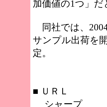
加価値の1つ」だ
同社では、200
サンプル出荷を
定。
■
ＵＲＬ
シャープ