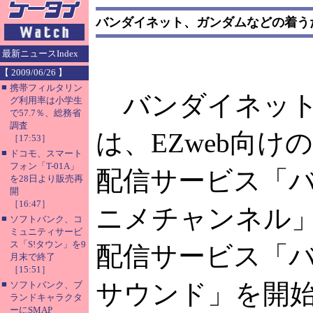
バンダイネット、ガンダムなどの着う
最新ニュースIndex
【 2009/06/26 】
■
携帯フィルタリン
バンダイネット
グ利用率は小学生
で57.7％、総務省
調査
は、EZweb向け
［17:53］
■
ドコモ、スマート
フォン「T-01A」
配信サービス「
を28日より販売再
開
［16:47］
ニメチャンネル
■
ソフトバンク、コ
ミュニティサービ
ス「S!タウン」を9
配信サービス「
月末で終了
［15:51］
■
サウンド」を開
ソフトバンク、ブ
ランドキャラクタ
ーにSMAP