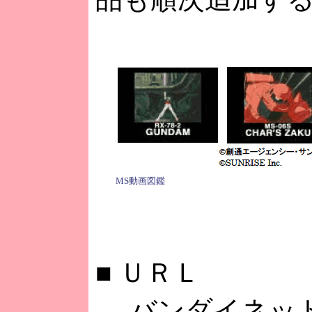
MS動画図鑑
■
ＵＲＬ
バンダイネット