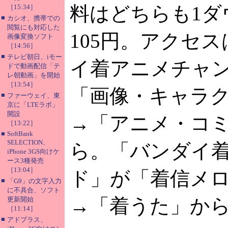
料はどちらも1ダ
［15:34］
■
カシオ、携帯での
閲覧にも対応した
105円。アクセ
画像変換ソフト
［14:56］
■
テレビ朝日、iモー
イ着アニメチャ
ドで動画配信「テ
レ朝動画」を開始
［13:54］
「画像・キャラ
■
ファーウェイ、東
京に「LTEラボ」
開設
→「アニメ・コ
［13:22］
■
SoftBank
SELECTION、
ら。「バンダイ
iPhone 3GS向けケ
ース3種発売
［13:04］
ド」が「着信メ
■
「G9」の文字入力
に不具合、ソフト
→「着うた」か
更新開始
［11:14］
■
アドプラス、