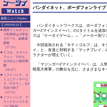
バンダイネット、ボーダフォンライブ
最新ニュースIndex
【 2009/06/26 】
バンダイネットワークスは、ボーダフォン
■
携帯フィルタリン
ガーZマインスイーパ」の2タイトルを追加
グ利用率は小学生
スは「ケータイゲーム」→「メーカー別リ
で57.7％、総務省
調査
今回追加される「キティゴルフ」は、キテ
［17:53］
イ」と、友達と対戦する「マッチプレイ」
■
ドコモ、スマート
ラクターが増えていく。
フォン「T-01A」
を28日より販売再
「マジンガーZマインスイーパ」は、人気
開
暗黒大将軍」の舞台を元に、さまざまなキ
［16:47］
■
ソフトバンク、コ
ミュニティサービ
ス「S!タウン」を9
月末で終了
［15:51］
■
ソフトバンク、ブ
ランドキャラクタ
ーにSMAP