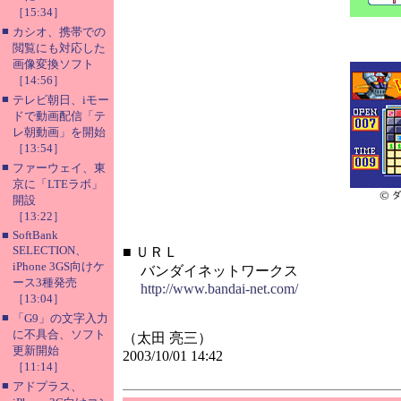
［15:34］
■
カシオ、携帯での
閲覧にも対応した
画像変換ソフト
［14:56］
■
テレビ朝日、iモー
ドで動画配信「テ
レ朝動画」を開始
［13:54］
■
ファーウェイ、東
京に「LTEラボ」
開設
［13:22］
■
SoftBank
SELECTION、
■
ＵＲＬ
iPhone 3GS向けケ
バンダイネットワークス
ース3種発売
http://www.bandai-net.com/
［13:04］
■
「G9」の文字入力
に不具合、ソフト
（太田 亮三）
更新開始
2003/10/01 14:42
［11:14］
■
アドプラス、