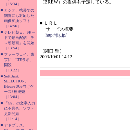
（BREW）の提供も予定している。
［15:34］
■
カシオ、携帯での
閲覧にも対応した
画像変換ソフト
■
ＵＲＬ
［14:56］
サービス概要
■
テレビ朝日、iモー
http://jig.jp/
ドで動画配信「テ
レ朝動画」を開始
［13:54］
（関口 聖）
■
ファーウェイ、東
2003/10/01 14:12
京に「LTEラボ」
開設
［13:22］
■
SoftBank
SELECTION、
iPhone 3GS向けケ
ース3種発売
［13:04］
■
「G9」の文字入力
に不具合、ソフト
更新開始
［11:14］
■
アドプラス、