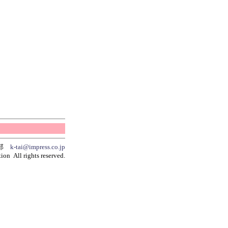
集部
k-tai@impress.co.jp
ion All rights reserved.