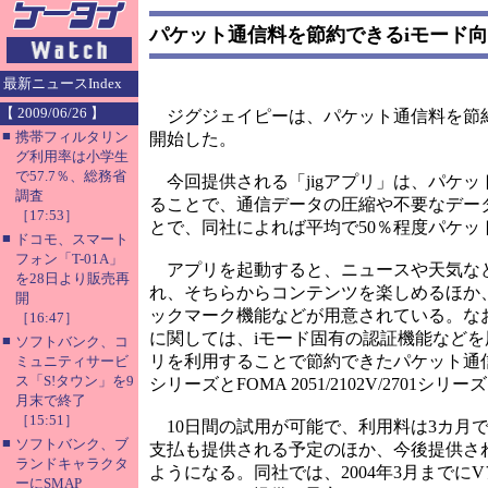
パケット通信料を節約できるiモード
最新ニュースIndex
【 2009/06/26 】
ジグジェイピーは、パケット通信料を節約で
■
携帯フィルタリン
開始した。
グ利用率は小学生
で57.7％、総務省
今回提供される「jigアプリ」は、パケッ
調査
ることで、通信データの圧縮や不要なデー
［17:53］
とで、同社によれば平均で50％程度パケッ
■
ドコモ、スマート
フォン「T-01A」
アプリを起動すると、ニュースや天気など
を28日より販売再
れ、そちらからコンテンツを楽しめるほか
開
ックマーク機能などが用意されている。な
［16:47］
に関しては、iモード固有の認証機能など
■
ソフトバンク、コ
リを利用することで節約できたパケット通信料を閲
ミュニティサービ
ス「S!タウン」を9
シリーズとFOMA 2051/2102V/2701シリー
月末で終了
［15:51］
10日間の試用が可能で、利用料は3カ月で1
■
ソフトバンク、ブ
支払も提供される予定のほか、今後提供され
ランドキャラクタ
ようになる。同社では、2004年3月までにV
ーにSMAP