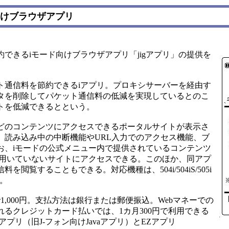
向けブラウザアプリ
きるiモード向けブラウザアプリ「jigアプリ」の提供を
ト通信料を節約できるiアプリ。プロキシサーバーを経由す
タを削除してパケット通信料の低減を実現しているとのこ
トを低減できるとという。
のコンテンツにアクセスできるポータルサイトが表示さ
、読み込み中の中断機能やURL入力でのアクセス機能、ブ
お、iモードの公式メニュー内で提供されているコンテンツ
を用いていないサイトにアクセスできる。このほか、同アプ
覧することもできる。対応機種は、504i/504iS/505i
ズ。
,000円。支払方法は銀行または郵便振込。Webマネーでの
るクレジットカード払いでは、1カ月300円で利用できる
アプリ（旧J-フォン向けJavaアプリ）とEZアプリ