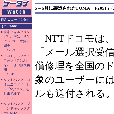
5～6月に製造されたFOMA「F2051
最新ニュースIndex
【 2009/06/26 】
■
携帯フィルタリン
NTTドコモは、
グ利用率は小学生
で57.7％、総務省
調査
「メール選択受
［17:53］
■
ドコモ、スマート
フォン「T-01A」
償修理を全国の
を28日より販売再
開
［16:47］
象のユーザーに
■
ソフトバンク、コ
ミュニティサービ
ス「S!タウン」を9
ルも送付される
月末で終了
［15:51］
■
ソフトバンク、ブ
ランドキャラクタ
ーにSMAP