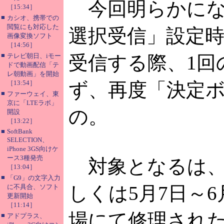
今回明らかになっ
［15:34］
■
カシオ、携帯での
閲覧にも対応した
選択受信」設定時
画像変換ソフト
［14:56］
■
テレビ朝日、iモー
受信する際、1回
ドで動画配信「テ
レ朝動画」を開始
［13:54］
ず、再度「決定
■
ファーウェイ、東
京に「LTEラボ」
の。
開設
［13:22］
■
SoftBank
SELECTION、
iPhone 3GS向けケ
ース3種発売
対象となるは、2
［13:04］
■
「G9」の文字入力
しくは5月7日～
に不具合、ソフト
更新開始
［11:14］
場にて修理された端
■
アドプラス、