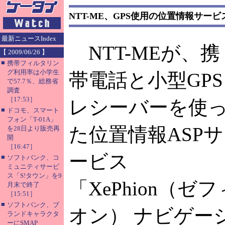
NTT-ME、GPS使用の位置情報サービ
最新ニュースIndex
NTT-MEが、携
【 2009/06/26 】
■
携帯フィルタリン
グ利用率は小学生
帯電話と小型GPS
で57.7％、総務省
調査
［17:53］
レシーバーを使
■
ドコモ、スマート
フォン「T-01A」
た位置情報ASPサ
を28日より販売再
開
［16:47］
ービス
■
ソフトバンク、コ
ミュニティサービ
ス「S!タウン」を9
「XePhion（ゼフ
月末で終了
［15:51］
■
ソフトバンク、ブ
オン） ナビゲー
ランドキャラクタ
ーにSMAP