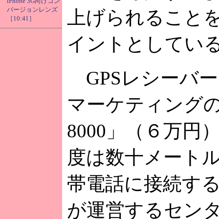
iPhone 3G向けコン
バージョンレンズ
上げられること
［10:41］
イントとしてい
GPSレシーバ
マーケティングの「
8000」（６万円
度は数十メート
帯電話に接続す
が運営するセン