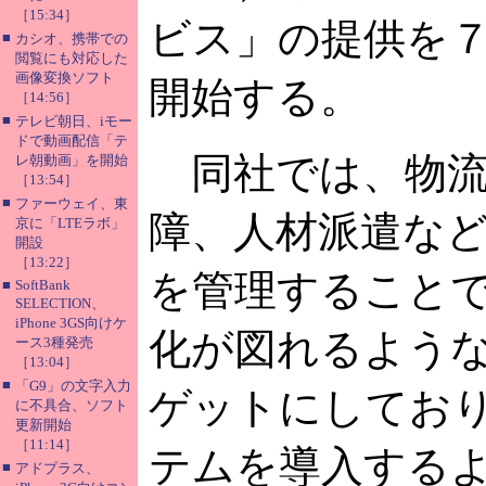
［15:34］
ビス」の提供を
■
カシオ、携帯での
閲覧にも対応した
画像変換ソフト
開始する。
［14:56］
■
テレビ朝日、iモー
ドで動画配信「テ
同社では、物流
レ朝動画」を開始
［13:54］
■
ファーウェイ、東
障、人材派遣な
京に「LTEラボ」
開設
［13:22］
を管理すること
■
SoftBank
SELECTION、
iPhone 3GS向けケ
化が図れるよう
ース3種発売
［13:04］
■
「G9」の文字入力
ゲットにしてお
に不具合、ソフト
更新開始
［11:14］
テムを導入する
■
アドプラス、