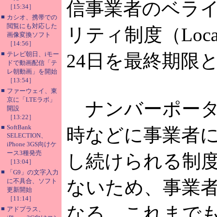
信事業者のベラ
［15:34］
■
カシオ、携帯での
閲覧にも対応した
リティ制度（Local N
画像変換ソフト
［14:56］
■
テレビ朝日、iモー
24日を最終期限
ドで動画配信「テ
レ朝動画」を開始
［13:54］
■
ファーウェイ、東
京に「LTEラボ」
ナンバーポータ
開設
［13:22］
■
SoftBank
時などに事業者
SELECTION、
iPhone 3GS向けケ
ース3種発売
し続けられる制
［13:04］
■
「G9」の文字入力
ないため、事業
に不具合、ソフト
更新開始
［11:14］
なる。これまで
■
アドプラス、