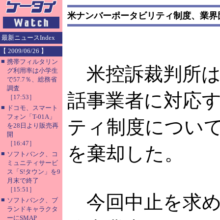
米ナンバーポータビリティ制度、業界
最新ニュースIndex
【 2009/06/26 】
■
携帯フィルタリン
米控訴裁判所は6
グ利用率は小学生
で57.7％、総務省
調査
話事業者に対応
［17:53］
■
ドコモ、スマート
フォン「T-01A」
ティ制度につい
を28日より販売再
開
［16:47］
を棄却した。
■
ソフトバンク、コ
ミュニティサービ
ス「S!タウン」を9
月末で終了
［15:51］
今回中止を求めた
■
ソフトバンク、ブ
ランドキャラクタ
ーにSMAP