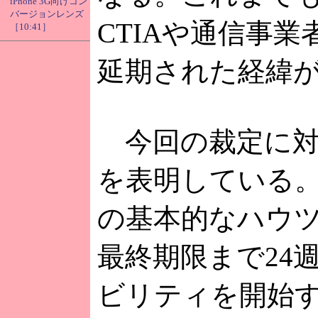
iPhone 3G向けコン
バージョンレンズ
CTIAや通信事
［10:41］
延期された経緯
今回の裁定に対し
を表明している。
の基本的なハウツ
最終期限まで24
ビリティを開始す