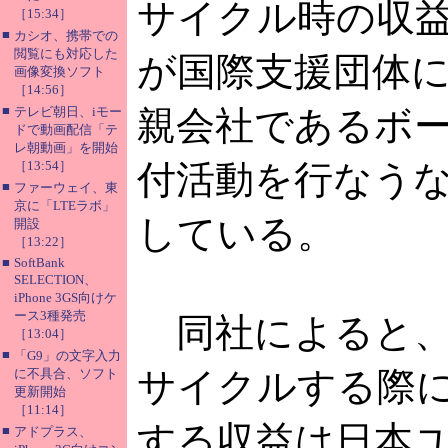
サイクル時の収
［15:34］
■
カシオ、携帯での
閲覧にも対応した
が国際支援団体
画像変換ソフト
［14:56］
■
テレビ朝日、iモー
親会社であるボ
ドで動画配信「テ
レ朝動画」を開始
［13:54］
付活動を行なう
■
ファーウェイ、東
京に「LTEラボ」
している。
開設
［13:22］
■
SoftBank
SELECTION、
iPhone 3GS向けケ
ース3種発売
同社によると、
［13:04］
■
「G9」の文字入力
サイクルする際
に不具合、ソフト
更新開始
［11:14］
する収益は日本
■
アドプラス、