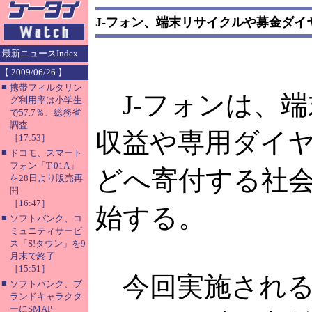
J-フォン、端末リサイクルや募金ダ
最新ニュースIndex
【 2009/06/26 】
■
携帯フィルタリン
J-フォンは、
グ利用率は小学生
で57.7％、総務省
調査
収益や専用ダイ
［17:53］
■
ドコモ、スマート
フォン「T-01A」
どへ寄付する社会
を28日より販売再
開
［16:47］
始する。
■
ソフトバンク、コ
ミュニティサービ
ス「S!タウン」を9
月末で終了
［15:51］
今回実施される
■
ソフトバンク、ブ
ランドキャラクタ
ーにSMAP