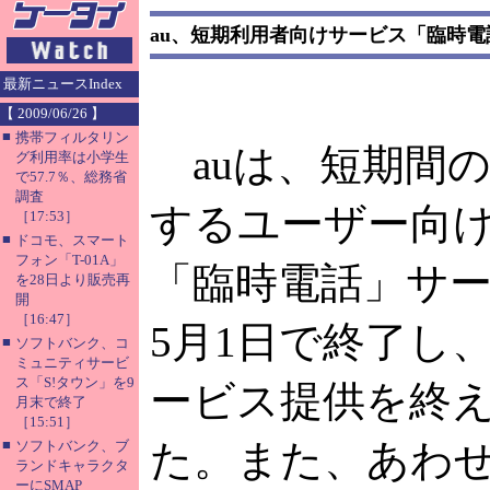
au、短期利用者向けサービス「臨時電
最新ニュースIndex
【 2009/06/26 】
■
携帯フィルタリン
auは、短期間
グ利用率は小学生
で57.7％、総務省
調査
するユーザー向
［17:53］
■
ドコモ、スマート
フォン「T-01A」
「臨時電話」サ
を28日より販売再
開
［16:47］
5月1日で終了し
■
ソフトバンク、コ
ミュニティサービ
ス「S!タウン」を9
ービス提供を終
月末で終了
［15:51］
■
た。また、あわ
ソフトバンク、ブ
ランドキャラクタ
ーにSMAP