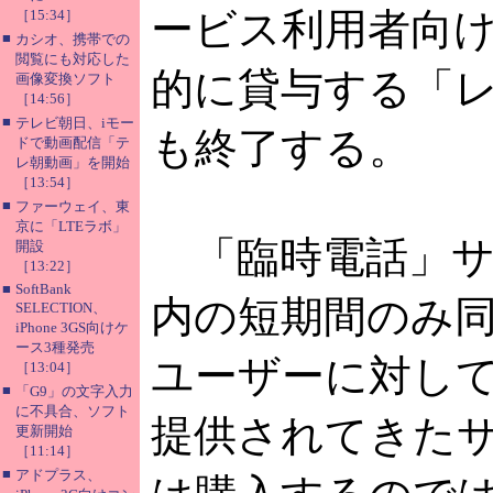
ービス利用者向
［15:34］
■
カシオ、携帯での
閲覧にも対応した
的に貸与する「
画像変換ソフト
［14:56］
■
テレビ朝日、iモー
も終了する。
ドで動画配信「テ
レ朝動画」を開始
［13:54］
■
ファーウェイ、東
京に「LTEラボ」
「臨時電話」サ
開設
［13:22］
■
SoftBank
内の短期間のみ
SELECTION、
iPhone 3GS向けケ
ース3種発売
ユーザーに対して、
［13:04］
■
「G9」の文字入力
に不具合、ソフト
提供されてきた
更新開始
［11:14］
■
アドプラス、