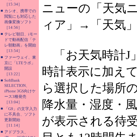
ニューの「天気
［15:34］
■
カシオ、携帯での
閲覧にも対応した
ィア」→「天気
画像変換ソフト
［14:56］
■
テレビ朝日、iモー
ドで動画配信「テ
レ朝動画」を開始
［13:54］
「お天気時計J
■
ファーウェイ、東
京に「LTEラボ」
時計表示に加えて
開設
［13:22］
■
SoftBank
ら選択した場所
SELECTION、
iPhone 3GS向けケ
ース3種発売
降水量・湿度・
［13:04］
■
「G9」の文字入力
に不具合、ソフト
が表示される待
更新開始
［11:14］
■
アドプラス、