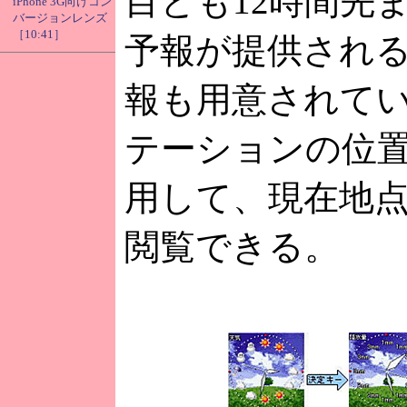
目とも12時間先
iPhone 3G向けコン
バージョンレンズ
［10:41］
予報が提供され
報も用意されて
テーションの位
用して、現在地
閲覧できる。