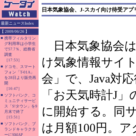
日本気象協会、J-スカイ向け待受アプ
最新ニュースIndex
【 2009/06/26 】
■
携帯フィルタリン
日本気象協会は、
グ利用率は小学生
で57.7％、総務省
調査
け気象情報サイ
［17:53］
■
ドコモ、スマート
フォン「T-01A」
会」で、Java対
を28日より販売再
開
［16:47］
「お天気時計J」
■
ソフトバンク、コ
ミュニティサービ
ス「S!タウン」を9
に開始する。同
月末で終了
［15:51］
■
は月額100円。
ソフトバンク、ブ
ランドキャラクタ
ーにSMAP