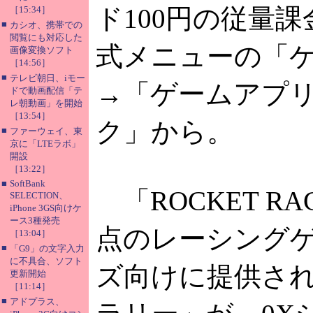
ド100円の従量
［15:34］
■
カシオ、携帯での
閲覧にも対応した
式メニューの「
画像変換ソフト
［14:56］
■
テレビ朝日、iモー
→「ゲームアプ
ドで動画配信「テ
レ朝動画」を開始
［13:54］
ク」から。
■
ファーウェイ、東
京に「LTEラボ」
開設
［13:22］
■
SoftBank
「ROCKET R
SELECTION、
iPhone 3GS向けケ
ース3種発売
点のレーシングゲ
［13:04］
■
「G9」の文字入力
に不具合、ソフト
ズ向けに提供さ
更新開始
［11:14］
■
アドプラス、