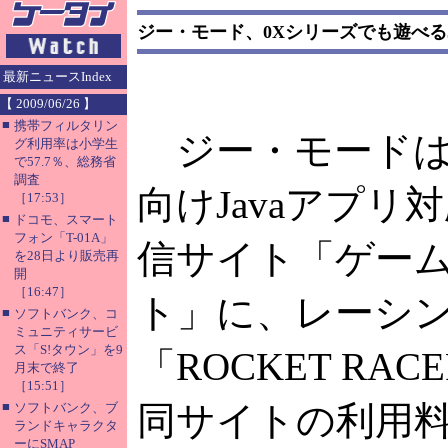
ジー・モード、0Xシリーズでも遊べる
最新ニュースIndex
【 2009/06/26 】
■
携帯フィルタリン
ジー・モードは、
グ利用率は小学生
で57.7％、総務省
調査
向けJavaアプリ
［17:53］
■
ドコモ、スマート
フォン「T-01A」
信サイト「ゲー
を28日より販売再
開
［16:47］
ト」に、レーシ
■
ソフトバンク、コ
ミュニティサービ
ス「S!タウン」を9
「ROCKET RA
月末で終了
［15:51］
■
同サイトの利用料
ソフトバンク、ブ
ランドキャラクタ
ーにSMAP