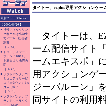
タイトー、ezplus専用アクションゲ
最新ニュースIndex
【 2009/06/26 】
■
携帯フィルタリン
タイトーは、EZ
グ利用率は小学生
で57.7％、総務省
調査
ーム配信サイト
［17:53］
■
ドコモ、スマート
フォン「T-01A」
ームエキスポ」に、e
を28日より販売再
開
［16:47］
用アクションゲ
■
ソフトバンク、コ
ミュニティサービ
ス「S!タウン」を9
ジーバルーン」
月末で終了
［15:51］
■
同サイトの利用料
ソフトバンク、ブ
ランドキャラクタ
ーにSMAP