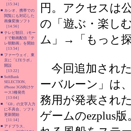
円。アクセスは
［15:34］
■
カシオ、携帯での
閲覧にも対応した
の「遊ぶ・楽し
画像変換ソフト
［14:56］
■
テレビ朝日、iモー
ム」→「もっと
ドで動画配信「テ
レ朝動画」を開始
［13:54］
■
ファーウェイ、東
京に「LTEラボ」
今回追加された
開設
［13:22］
■
SoftBank
ーバルーン」は、1
SELECTION、
iPhone 3GS向けケ
ース3種発売
務用が発表され
［13:04］
■
「G9」の文字入力
に不具合、ソフト
ゲームのezplus
更新開始
［11:14］
■
アドプラス、