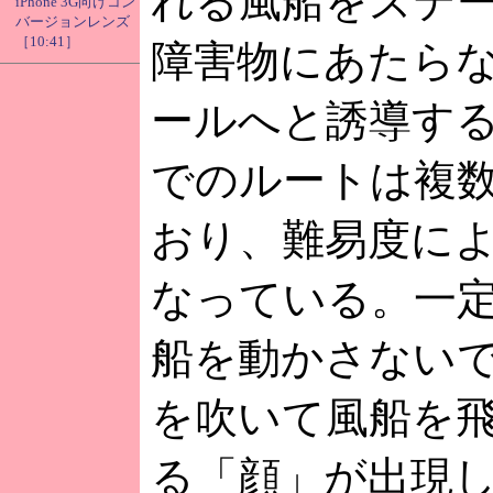
れる風船をステ
iPhone 3G向けコン
バージョンレンズ
［10:41］
障害物にあたら
ールへと誘導す
でのルートは複
おり、難易度に
なっている。一
船を動かさない
を吹いて風船を
る「顔」が出現