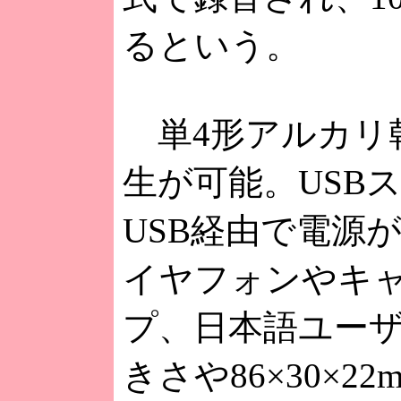
るという。
単4形アルカリ乾
生が可能。USB
USB経由で電源
イヤフォンやキ
プ、日本語ユー
きさや86×30×