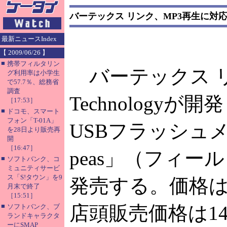
バーテックス リンク、MP3再生に対応
最新ニュースIndex
【 2009/06/26 】
■
携帯フィルタリン
バーテックス リ
グ利用率は小学生
で57.7％、総務省
調査
Technology
［17:53］
■
ドコモ、スマート
フォン「T-01A」
USBフラッシュメ
を28日より販売再
開
［16:47］
peas」（フィー
■
ソフトバンク、コ
ミュニティサービ
ス「S!タウン」を9
発売する。価格
月末で終了
［15:51］
■
店頭販売価格は14
ソフトバンク、ブ
ランドキャラクタ
ーにSMAP