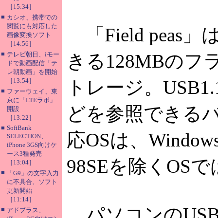
［15:34］
■
カシオ、携帯での
閲覧にも対応した
「Field pe
画像変換ソフト
［14:56］
■
テレビ朝日、iモー
きる128MBの
ドで動画配信「テ
レ朝動画」を開始
［13:54］
トレージ。USB
■
ファーウェイ、東
京に「LTEラボ」
どを参照できるバ
開設
［13:22］
■
SoftBank
応OSは、Windows 
SELECTION、
iPhone 3GS向けケ
ース3種発売
98SEを除くO
［13:04］
■
「G9」の文字入力
に不具合、ソフト
更新開始
［11:14］
パソコンのUSB
■
アドプラス、