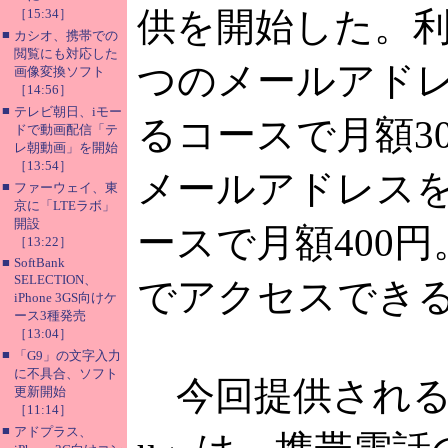
供を開始した。利
［15:34］
■
カシオ、携帯での
閲覧にも対応した
つのメールアド
画像変換ソフト
［14:56］
■
テレビ朝日、iモー
るコースで月額30
ドで動画配信「テ
レ朝動画」を開始
［13:54］
メールアドレス
■
ファーウェイ、東
京に「LTEラボ」
開設
ースで月額400円
［13:22］
■
SoftBank
SELECTION、
でアクセスでき
iPhone 3GS向けケ
ース3種発売
［13:04］
■
「G9」の文字入力
に不具合、ソフト
今回提供される「d
更新開始
［11:14］
■
アドプラス、