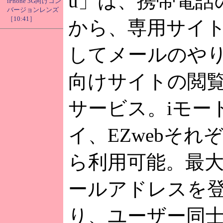
u」は、携帯電話
iPhone 3G向けコン
バージョンレンズ
［10:41］
から、専用サイ
してメールのや
向けサイトの閲
サービス。iモード
イ、EZwebそれ
ら利用可能。最大
ールアドレスを
り、ユーザー同