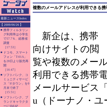
複数のメールアドレスが利用できる携
最新ニュースIndex
【 2009/06/26 】
■
携帯フィルタリン
新企は、携帯
グ利用率は小学生
で57.7％、総務省
調査
向けサイトの閲
［17:53］
■
ドコモ、スマート
フォン「T-01A」
覧や複数のメー
を28日より販売再
開
［16:47］
利用できる携帯電
■
ソフトバンク、コ
ミュニティサービ
ス「S!タウン」を9
メールサービス「do
月末で終了
［15:51］
■
u（ドーナノ・ユ
ソフトバンク、ブ
ランドキャラクタ
ーにSMAP