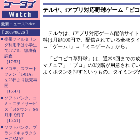
テルヤ、iアプリ対応野球ゲーム「ピ
最新ニュースIndex
【 2009/06/26 】
テルヤは、iアプリ対応ゲーム配信サイト「
■
携帯フィルタリン
料は月額100円で、配信されている全46
グ利用率は小学生
→「ゲーム1」→「ミニゲーム」から。
で57.7％、総務省
調査
「ピコピコ草野球」は、通常9回までの攻
［17:53］
マチュア」「プロ」の3段階が用意されて
■
ドコモ、スマート
よくボタンを押すというもの。タイミング
フォン「T-01A」
を28日より販売再
開
［16:47］
■
ソフトバンク、コ
ミュニティサービ
ス「S!タウン」を9
月末で終了
［15:51］
■
ソフトバンク、ブ
ランドキャラクタ
ーにSMAP