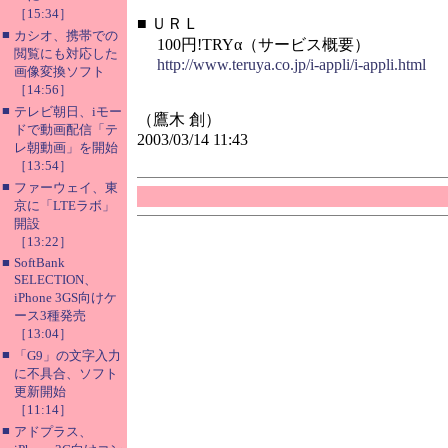
［15:34］
■
ＵＲＬ
■
カシオ、携帯での
100円!TRYα（サービス概要）
閲覧にも対応した
http://www.teruya.co.jp/i-appli/i-appli.html
画像変換ソフト
［14:56］
■
テレビ朝日、iモー
（鷹木 創）
ドで動画配信「テ
2003/03/14 11:43
レ朝動画」を開始
［13:54］
■
ファーウェイ、東
京に「LTEラボ」
開設
［13:22］
■
SoftBank
SELECTION、
iPhone 3GS向けケ
ース3種発売
［13:04］
■
「G9」の文字入力
に不具合、ソフト
更新開始
［11:14］
■
アドプラス、