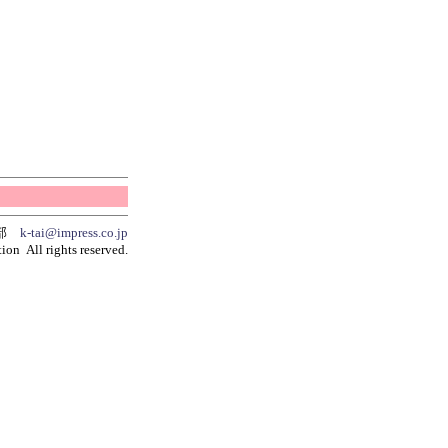
集部
k-tai@impress.co.jp
ion All rights reserved.