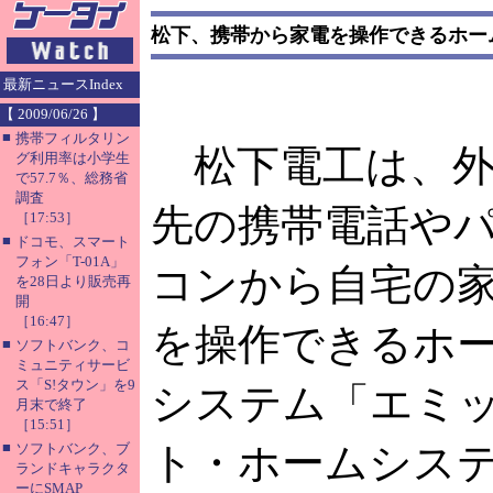
松下、携帯から家電を操作できるホー
最新ニュースIndex
【 2009/06/26 】
■
携帯フィルタリン
松下電工は、外
グ利用率は小学生
で57.7％、総務省
調査
先の携帯電話や
［17:53］
■
ドコモ、スマート
フォン「T-01A」
コンから自宅の
を28日より販売再
開
［16:47］
を操作できるホ
■
ソフトバンク、コ
ミュニティサービ
ス「S!タウン」を9
システム「エミ
月末で終了
［15:51］
■
ト・ホームシステ
ソフトバンク、ブ
ランドキャラクタ
ーにSMAP