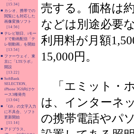
売する。価格は約
［15:34］
■
カシオ、携帯での
閲覧にも対応した
などは別途必要
画像変換ソフト
［14:56］
■
テレビ朝日、iモー
利用料が月額1,5
ドで動画配信「テ
レ朝動画」を開始
［13:54］
15,000円。
■
ファーウェイ、東
京に「LTEラボ」
開設
［13:22］
■
SoftBank
「エミット・ホ
SELECTION、
iPhone 3GS向けケ
ース3種発売
は、インターネ
［13:04］
■
「G9」の文字入力
に不具合、ソフト
の携帯電話やパ
更新開始
［11:14］
■
アドプラス、