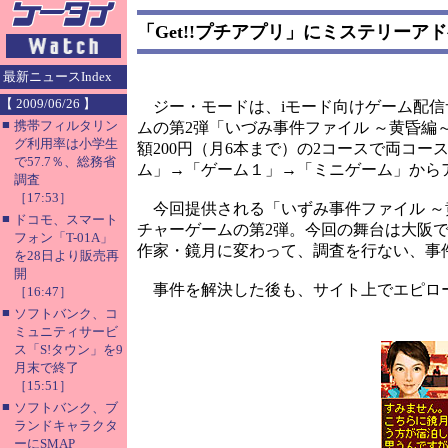
「Get!!プチアプリ」にミステリーア
最新ニュースIndex
【 2009/06/26 】
ジー・モードは、iモード向けゲーム配信サイ
■
携帯フィルタリン
ムの第2弾「いづみ事件ファイル ～黄昏編～
グ利用率は小学生
額200円（月6本まで）の2コースで両コ
で57.7％、総務省
ム」→「ゲーム１」→「ミニゲーム」から
調査
［17:53］
今回提供される「いずみ事件ファイル ～
■
ドコモ、スマート
チャーゲームの第2弾。今回の舞台は大阪
フォン「T-01A」
作家・鏡月に変わって、調査を行ない、事
を28日より販売再
開
事件を解決した後も、サイト上でエピロー
［16:47］
■
ソフトバンク、コ
ミュニティサービ
ス「S!タウン」を9
月末で終了
［15:51］
■
ソフトバンク、ブ
ランドキャラクタ
ーにSMAP