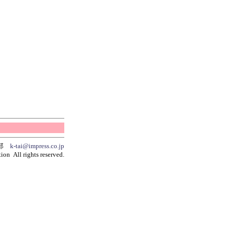
集部
k-tai@impress.co.jp
ion All rights reserved.