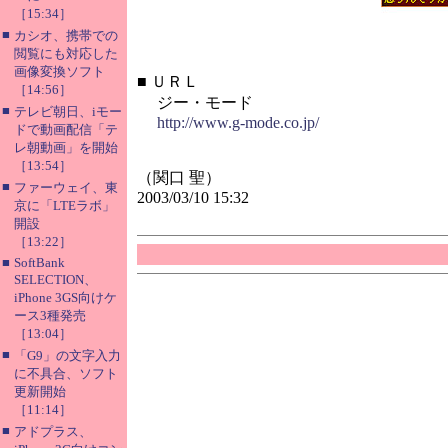
［15:34］
■
カシオ、携帯での
閲覧にも対応した
画像変換ソフト
■
ＵＲＬ
［14:56］
ジー・モード
■
テレビ朝日、iモー
http://www.g-mode.co.jp/
ドで動画配信「テ
レ朝動画」を開始
［13:54］
（関口 聖）
■
ファーウェイ、東
2003/03/10 15:32
京に「LTEラボ」
開設
［13:22］
■
SoftBank
SELECTION、
iPhone 3GS向けケ
ース3種発売
［13:04］
■
「G9」の文字入力
に不具合、ソフト
更新開始
［11:14］
■
アドプラス、