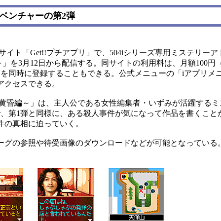
ドベンチャーの第2弾
ト「Get!!プチアプリ」で、504iシリーズ専用ミステリー
」を3月12日から配信する。同サイトの利用料は、月額100円
ースを同時に登録することもできる。公式メニューの「iアプリメ
アクセスできる。
黄昏編～」は、主人公である女性編集者・いずみが活躍するミ
で、第1弾と同様に、ある殺人事件が気になって作品を書くこと
件の真相に迫っていく。
グの参照や待受画像のダウンロードなどが可能となっている