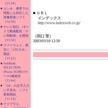
［15:34］
■
カシオ、携帯での
■
ＵＲＬ
閲覧にも対応した
画像変換ソフト
インデックス
［14:56］
http://www.indexweb.co.jp/
■
テレビ朝日、iモー
ドで動画配信「テ
レ朝動画」を開始
（関口 聖）
［13:54］
2003/03/10 12:50
■
ファーウェイ、東
京に「LTEラボ」
開設
［13:22］
■
SoftBank
SELECTION、
iPhone 3GS向けケ
ース3種発売
［13:04］
■
「G9」の文字入力
に不具合、ソフト
更新開始
［11:14］
■
アドプラス、