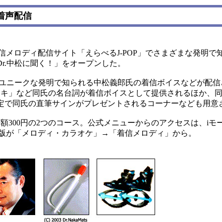
着声配信
着信メロディ配信サイト「えらべるJ-POP」でさまざまな発明で
r.中松に聞く！」をオープンした。
、ユニークな発明で知られる中松義郎氏の着信ボイスなどが配信
3イキ」など同氏の名台詞が着信ボイスとして提供されるほか、
定で同氏の直筆サインがプレゼントされるコーナーなども用意
月額300円の2つのコース。公式メニューからのアクセスは、iモ
eb版が「メロディ・カラオケ」→「着信メロディ」から。