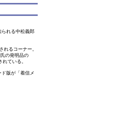
知られる中松義郎
されるコーナー。
同氏の発明品の
されている。
ード版が「着信メ