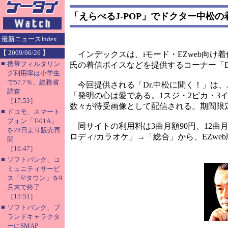
「えらべるJ-POP」でドクター中松の
最新ニュースIndex
【 2009/06/26 】
インデックスは、iモード・EZweb向け
■
携帯フィルタリン
氏の着信ボイスなどを提供するコーナー「D
グ利用率は小学生
で57.7％、総務省
今回提供される「Dr.中松に聞く！」は
調査
「発明の心は愛である。1スジ・2ピカ・
［17:53］
数々が待受画像として配信される。期間限
■
ドコモ、スマート
フォン「T-01A」
同サイトの利用料は3曲月額90円、12曲
を28日より販売再
ロディ/カラオケ」→「総合」から、EZw
開
［16:47］
■
ソフトバンク、コ
ミュニティサービ
ス「S!タウン」を9
月末で終了
［15:51］
■
ソフトバンク、ブ
ランドキャラクタ
ーにSMAP