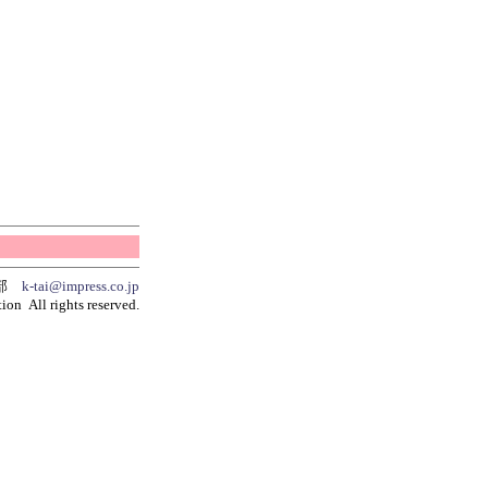
集部
k-tai@impress.co.jp
ion All rights reserved.