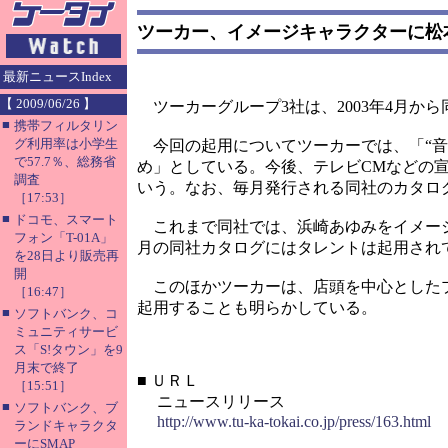
ツーカー、イメージキャラクターに松
最新ニュースIndex
【 2009/06/26 】
ツーカーグループ3社は、2003年4月か
■
携帯フィルタリン
グ利用率は小学生
今回の起用についてツーカーでは、「“音
で57.7％、総務省
め」としている。今後、テレビCMなどの
調査
いう。なお、毎月発行される同社のカタロ
［17:53］
■
ドコモ、スマート
これまで同社では、浜崎あゆみをイメージ
フォン「T-01A」
月の同社カタログにはタレントは起用され
を28日より販売再
開
このほかツーカーは、店頭を中心としたプ
［16:47］
起用することも明らかしている。
■
ソフトバンク、コ
ミュニティサービ
ス「S!タウン」を9
月末で終了
■
ＵＲＬ
［15:51］
ニュースリリース
■
ソフトバンク、ブ
http://www.tu-ka-tokai.co.jp/press/163.html
ランドキャラクタ
ーにSMAP