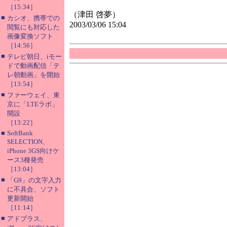
［15:34］
（津田 啓夢）
■
カシオ、携帯での
2003/03/06 15:04
閲覧にも対応した
画像変換ソフト
［14:56］
■
テレビ朝日、iモー
ドで動画配信「テ
レ朝動画」を開始
［13:54］
■
ファーウェイ、東
京に「LTEラボ」
開設
［13:22］
■
SoftBank
SELECTION、
iPhone 3GS向けケ
ース3種発売
［13:04］
■
「G9」の文字入力
に不具合、ソフト
更新開始
［11:14］
■
アドプラス、