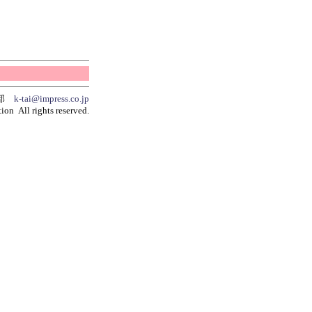
集部
k-tai@impress.co.jp
ion All rights reserved.