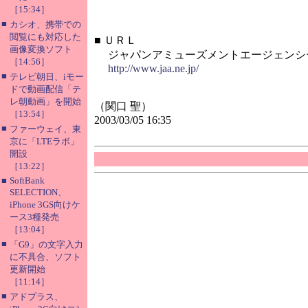
［15:34］
■
カシオ、携帯での
閲覧にも対応した
■
ＵＲＬ
画像変換ソフト
ジャパンアミューズメントエージェンシ
［14:56］
http://www.jaa.ne.jp/
■
テレビ朝日、iモー
ドで動画配信「テ
レ朝動画」を開始
（関口 聖）
［13:54］
2003/03/05 16:35
■
ファーウェイ、東
京に「LTEラボ」
開設
［13:22］
■
SoftBank
SELECTION、
iPhone 3GS向けケ
ース3種発売
［13:04］
■
「G9」の文字入力
に不具合、ソフト
更新開始
［11:14］
■
アドプラス、