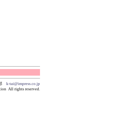
集部
k-tai@impress.co.jp
ion All rights reserved.