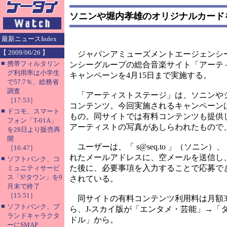
ソニンや堀内孝雄のオリジナルカード
最新ニュースIndex
【 2009/06/26 】
ジャパンアミューズメントエージェンシーは
■
携帯フィルタリン
ンシーグループの総合音楽サイト「アーテ
グ利用率は小学生
キャンペーンを4月15日まで実施する。
で57.7％、総務省
調査
「アーティストステージ」は、ソニンやシ
［17:53］
コンテンツ。今回実施されるキャンペーン
■
ドコモ、スマート
もの。同サイトでは有料コンテンツも提供
フォン「T-01A」
アーティストの写真があしらわれたもので
を28日より販売再
開
ユーザーは、「 s@seq.to 」（ソニン）
［16:47］
れたメールアドレスに、空メールを送信し
■
ソフトバンク、コ
た後に、必要事項を入力することで応募で
ミュニティサービ
ス「S!タウン」を9
されている。
月末で終了
［15:51］
同サイトの有料コンテンツ利用料は月額30
■
ソフトバンク、ブ
ら、J-スカイ版が「エンタメ・芸能」→「
ランドキャラクタ
ドル」から。
ーにSMAP