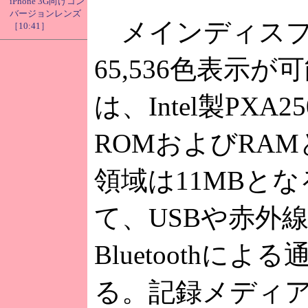
iPhone 3G向けコン
バージョンレンズ
メインディスプレ
［10:41］
65,536色表示が
は、Intel製PXA
ROMおよびRA
領域は11MBと
て、USBや赤外
Bluetooth
る。記録メディ