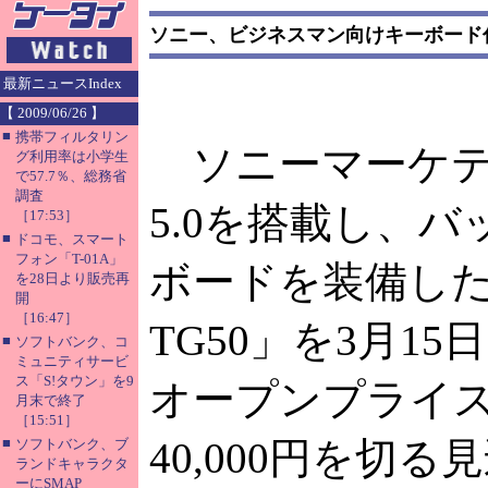
ソニー、ビジネスマン向けキーボード付きC
最新ニュースIndex
【 2009/06/26 】
■
携帯フィルタリン
ソニーマーケティン
グ利用率は小学生
で57.7％、総務省
調査
5.0を搭載し、
［17:53］
■
ドコモ、スマート
フォン「T-01A」
ボードを装備した新
を28日より販売再
開
［16:47］
TG50」を3月1
■
ソフトバンク、コ
ミュニティサービ
ス「S!タウン」を9
オープンプライ
月末で終了
［15:51］
■
40,000円を切る
ソフトバンク、ブ
ランドキャラクタ
ーにSMAP