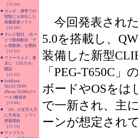
［15:34］
■
カシオ、携帯での
閲覧にも対応した
今回発表された「PE
画像変換ソフト
［14:56］
■
テレビ朝日、iモー
5.0を搭載し、Q
ドで動画配信「テ
レ朝動画」を開始
［13:54］
装備した新型CLI
■
ファーウェイ、東
京に「LTEラボ」
「PEG-T650
開設
［13:22］
■
SoftBank
ボードやOSをは
SELECTION、
iPhone 3GS向けケ
ース3種発売
で一新され、主
［13:04］
■
「G9」の文字入力
に不具合、ソフト
ーンが想定され
更新開始
［11:14］
■
アドプラス、