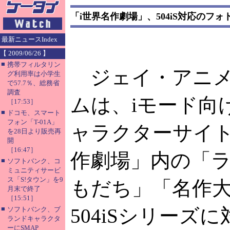
「i世界名作劇場」、504iS対応のフ
最新ニュースIndex
【 2009/06/26 】
■
携帯フィルタリン
ジェイ・アニメ
グ利用率は小学生
で57.7％、総務省
調査
ムは、iモード向
［17:53］
■
ドコモ、スマート
フォン「T-01A」
ャラクターサイト
を28日より販売再
開
［16:47］
作劇場」内の「
■
ソフトバンク、コ
ミュニティサービ
ス「S!タウン」を9
もだち」「名作
月末で終了
［15:51］
■
504iSシリーズ
ソフトバンク、ブ
ランドキャラクタ
ーにSMAP