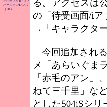
る。アクセスは
iPhone 3G向けコン
バージョンレンズ
［10:41］
の「待受画面/i
→「キャラクタ
今回追加される
メ「あらいぐま
「赤毛のアン」
ねて三千里」な
とした504iSシ