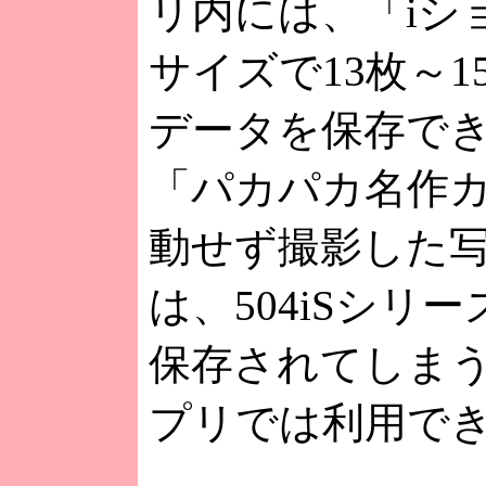
リ内には、「iシ
サイズで13枚～1
データを保存で
「パカパカ名作
動せず撮影した
は、504iSシリ
保存されてしま
プリでは利用で