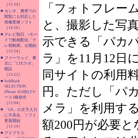
「フォトフレー
［15:34］
■
カシオ、携帯での
閲覧にも対応した
と、撮影した写
画像変換ソフト
［14:56］
■
テレビ朝日、iモー
示できる「パカ
ドで動画配信「テ
レ朝動画」を開始
［13:54］
ラ」を11月12日
■
ファーウェイ、東
京に「LTEラボ」
開設
同サイトの利用料
［13:22］
■
SoftBank
SELECTION、
円。ただし「パ
iPhone 3GS向けケ
ース3種発売
［13:04］
メラ」を利用す
■
「G9」の文字入力
に不具合、ソフト
額200円が必要
更新開始
［11:14］
■
アドプラス、