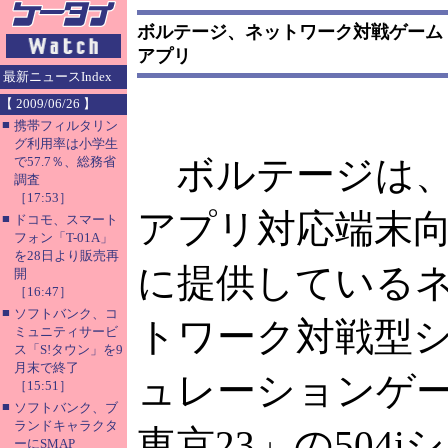
ボルテージ、ネットワーク対戦ゲーム「バ
アプリ
最新ニュースIndex
【 2009/06/26 】
■
携帯フィルタリン
グ利用率は小学生
ボルテージは、
で57.7％、総務省
調査
［17:53］
アプリ対応端末
■
ドコモ、スマート
フォン「T-01A」
を28日より販売再
に提供している
開
［16:47］
■
ソフトバンク、コ
トワーク対戦型
ミュニティサービ
ス「S!タウン」を9
月末で終了
ュレーションゲ
［15:51］
■
ソフトバンク、ブ
ランドキャラクタ
東京23」の504
ーにSMAP