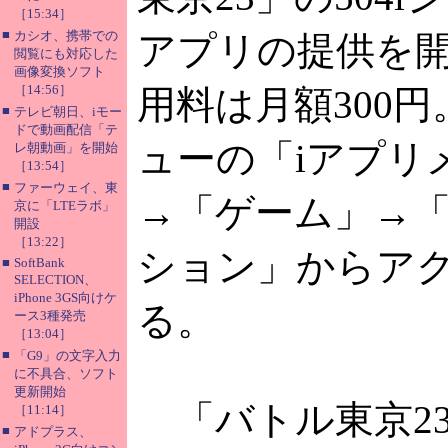
［15:34］
■
カシオ、携帯での
アプリの提供を
閲覧にも対応した
画像変換ソフト
［14:56］
用料は月額300
■
テレビ朝日、iモー
ドで動画配信「テ
ューの「iアプリ
レ朝動画」を開始
［13:54］
■
ファーウェイ、東
→「ゲーム」→
京に「LTEラボ」
開設
［13:22］
ション」からア
■
SoftBank
SELECTION、
iPhone 3GS向けケ
る。
ース3種発売
［13:04］
■
「G9」の文字入力
に不具合、ソフト
更新開始
「バトル東京2
［11:14］
■
アドプラス、