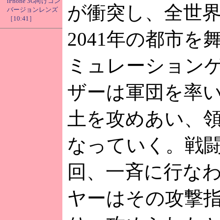
iPhone 3G向けコン
が衝突し、全世
バージョンレンズ
［10:41］
2041年の都市を
ミュレーション
ザーは軍団を率
土を攻めあい、
なっていく。戦
回、一斉に行な
ヤーはその攻撃