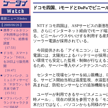
ドコモ四国、iモードとDoPaでビニ
最新ニュースIndex
【 2009/06/26 】
NTTドコモ四国は、ASPサービスの新形
■
携帯フィルタリン
信、さらにインターネット経由でiモード
グ利用率は小学生
る。ビニールハウスやいけすを利用する産
で57.7％、総務省
ソーラー電源が採用されている。
調査
［17:53］
今回提供される「アイモニコン」は、セン
■
ドコモ、スマート
電源には、太陽光によるバッテリーが採用
フォン「T-01A」
い環境でも安定した監視・制御が行なえる
を28日より販売再
るため、サーバー導入やメンテナンスへの
開
［16:47］
センターと現場センサーを結ぶ親機は、Do
■
ソフトバンク、コ
る。サービス開始当初は温度監視、水温監
ミュニティサービ
ス「S!タウン」を9
高まれば、防犯センサーなどの追加機能を
月末で終了
［15:51］
ユーザーが利用できるサービスメニューは
■
ソフトバンク、ブ
時メール」、現在の状況を参照できる「モ
ランドキャラクタ
末だけではなく、パソコンからも同様のサ
ーにSMAP