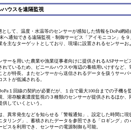
ールハウスを遠隔監視
態として、温度・水温等のセンサーが感知した情報をDoPa網
端末へ通知できる遠隔監視・制御サービス「アイモニコン」を９
業を主なターゲットとしており、現場に設置されるセンサーお
サーを用いた農業や漁業従事者向けに提供されるASPサービ
されているため、ビニールハウスや海辺の養殖用いけすなど、
ことが特長。またセンサーから送信されるデータを扱うサーバ
コストが低減される。
Pa１回線の契約が必要だが、１台で最大100台までの子機を
視、溶存酸素濃度監視の３種類のセンサーが提供されるほか、
提供していくという。
、異常発生などを知らせる「警報通知」、設定した時間に現
ニタリング」、蓄積されたデータを参照できる「ロギング」の４
ービスを利用でき、センサーの電源制御も可能。