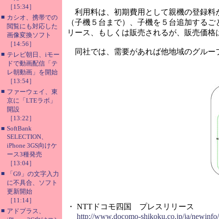
［15:34］
利用料は、初期費用として親機の登録料が１
■
カシオ、携帯での
（子機５台まで）、子機を５台追加するご
閲覧にも対応した
リース、もしくは販売されるが、販売価格
画像変換ソフト
［14:56］
同社では、需要があれば他地域のグループ
■
テレビ朝日、iモー
ドで動画配信「テ
レ朝動画」を開始
［13:54］
■
ファーウェイ、東
京に「LTEラボ」
開設
［13:22］
■
SoftBank
SELECTION、
iPhone 3GS向けケ
ース3種発売
［13:04］
■
「G9」の文字入力
に不具合、ソフト
更新開始
［11:14］
・ NTTドコモ四国 プレスリリース
■
アドプラス、
http://www.docomo-shikoku.co.jp/ja/newinfo