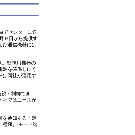
経由でセンターに送
月９日から提供す
よび通信機器には
ス。監視用機器の
電源を確保しにく
ーは同社が運用す
監視・制御でき
同社ではニーズが
状を通知する「定
種類。iモード端