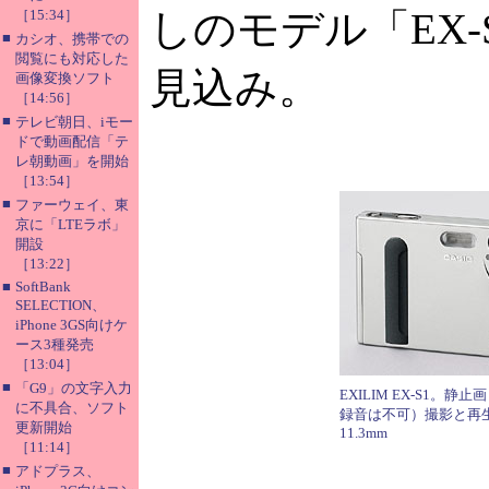
しのモデル「EX
［15:34］
■
カシオ、携帯での
閲覧にも対応した
見込み。
画像変換ソフト
［14:56］
■
テレビ朝日、iモー
ドで動画配信「テ
レ朝動画」を開始
［13:54］
■
ファーウェイ、東
京に「LTEラボ」
開設
［13:22］
■
SoftBank
SELECTION、
iPhone 3GS向けケ
ース3種発売
［13:04］
■
「G9」の文字入力
EXILIM EX-S1。静
に不具合、ソフト
録音は不可）撮影と再
更新開始
11.3mm
［11:14］
■
アドプラス、