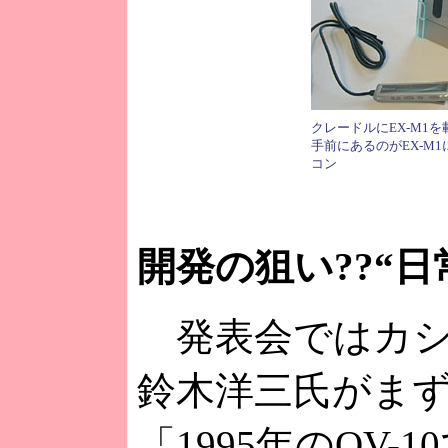
クレードルにEX-M1
手前にあるのがEX-M
コン
開発の狙い??“
発表会ではカシ
鈴木洋三氏がま
「1995年のQV-