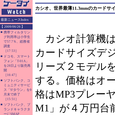
カシオ、世界最薄11.3mmのカードサ
最新ニュースIndex
【 2009/06/26 】
■
携帯フィルタリン
カシオ計算機は、
グ利用率は小学生
で57.7％、総務省
調査
カードサイズデジ
［17:53］
■
ドコモ、スマート
フォン「T-01A」
リーズ２モデルを
を28日より販売再
開
［16:47］
する。価格はオ
■
ソフトバンク、コ
ミュニティサービ
ス「S!タウン」を9
格はMP3プレー
月末で終了
［15:51］
■
M1」が４万円台
ソフトバンク、ブ
ランドキャラクタ
ーにSMAP