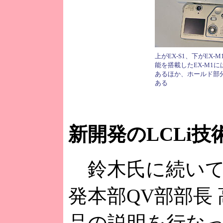
上がEX-S1、下がEX-
能を搭載したEX-M1
あるほか、ホールド部
ある
新開発のLCLi
鈴木氏に続いて
発本部QV部部長
品の説明を行な