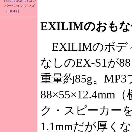
iPhone 3G向けコン
バージョンレンズ
［10:41］
EXILIMのおも
EXILIMのボ
なしのEX-S1が88
重量約85g。MP
88×55×12.4m
ク・スピーカー
1.1mmだが厚