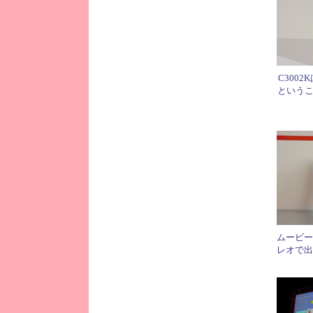
C300
というこ
ムービー
レオで出