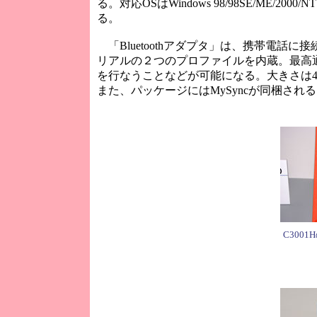
る。対応OSはWindows 98/98SE/ME/2000
る。
「Bluetoothアダプタ」は、携帯電話に接続す
リアルの２つのプロファイルを内蔵。最高通
を行なうことなどが可能になる。大きさは42
また、パッケージにはMySyncが同梱され
C300