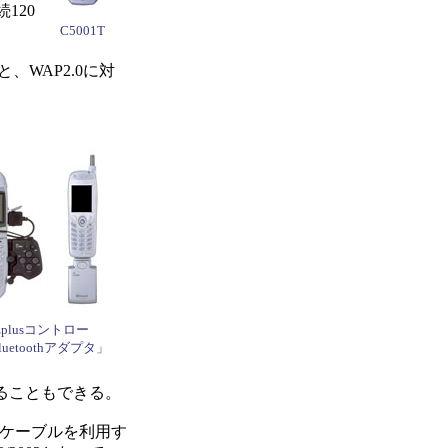
120
C5001T
、WAP2.0に対
plusコントロー
uetoothアダプタ」
ることもできる。
ルケーブルを利用す