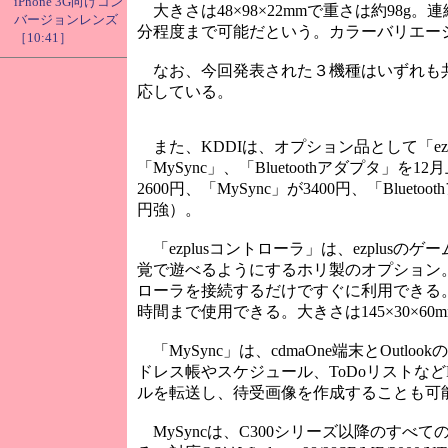
iPhone 3G向けコン
大きさは48×98×22mmで重さは約98g。
バージョンレンズ
分程度まで可能だという。カラーバリエー
［10:41］
なお、今回発表された３機種はいずれも共通の仕
応している。
また、KDDIは、オプション品として「ez
「MySync」、「Bluetoothアダプタ」を
2600円、「MySync」が3400円、「Blu
円強）。
「ezplusコントローラ」は、ezplus
覚で遊べるようにするホリ製のオプション。C
ローラを接続するだけですぐに利用できる。
時間まで使用できる。大きさは145×30×60
「MySync」は、cdmaOne端末とOutl
ドレス帳やスケジュール、ToDoリストな
ルを転送し、待受画像を作成することも可
MySyncは、C300シリーズ以降のすべ