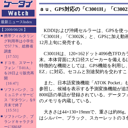
ａｕ、GPS対応の「C3001H」「C300
最新ニュースIndex
【 2009/06/26 】
KDDIおよび沖縄セルラーは、GPSを使
■
携帯フィルタリン
「C3001H」「C3002K」と、GPSに
グ利用率は小学生
12月上旬に発売する。
で57.7％、総務省
調査
C3001Hは、120×162ドット4096色TF
［17:53］
末。本体背面に大口径スピーカーを備える
■
ドコモ、スマート
特徴的な機能としては、GPS機能を利用
フォン「T-01A」
EZ」に対応。セコムと別途契約を交わすこ
を28日より販売再
開
また、日本語変換機能「ATOK Pocke
［16:47］
参照し、候補を表示する予測変換機能が追
■
ソフトバンク、コ
8000語の単語が登録されている。データフ
ミュニティサービ
ス「S!タウン」を9
のメモリを内蔵している。
月末で終了
［15:51］
大きさは44×130×19mmで、重さは約8
■
ソフトバンク、ブ
はシルバー、ブラック、スカーレットの３
ランドキャラクタ
ーにSMAP