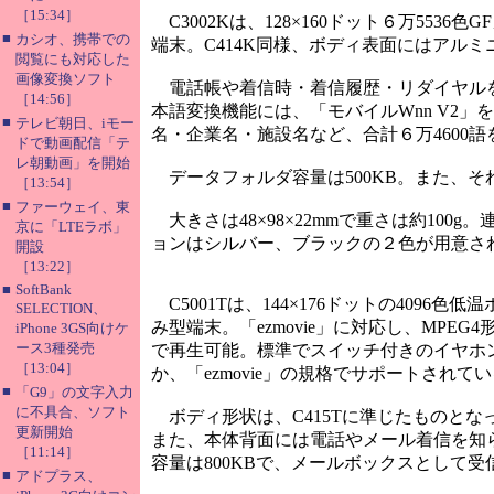
［15:34］
C3002Kは、128×160ドット６万5536色
■
カシオ、携帯での
端末。C414K同様、ボディ表面にはアル
閲覧にも対応した
画像変換ソフト
電話帳や着信時・着信履歴・リダイヤルを、
［14:56］
本語変換機能には、「モバイルWnn V2
■
テレビ朝日、iモー
名・企業名・施設名など、合計６万4600
ドで動画配信「テ
レ朝動画」を開始
データフォルダ容量は500KB。また、そ
［13:54］
■
ファーウェイ、東
大きさは48×98×22mmで重さは約100
京に「LTEラボ」
ョンはシルバー、ブラックの２色が用意さ
開設
［13:22］
■
SoftBank
C5001Tは、144×176ドットの4096色
SELECTION、
み型端末。「ezmovie」に対応し、MPEG
iPhone 3GS向けケ
ース3種発売
で再生可能。標準でスイッチ付きのイヤホ
［13:04］
か、「ezmovie」の規格でサポートされ
■
「G9」の文字入力
に不具合、ソフト
ボディ形状は、C415Tに準じたものと
更新開始
また、本体背面には電話やメール着信を知
［11:14］
容量は800KBで、メールボックスとして受信
■
アドプラス、