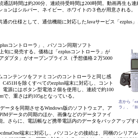
連続通話時間は約200分、連続待受時間は200時間。動画再生も連続
ションはシルバー、ネイビー、ホワイトの３色が用意される。
様として、通信機能に対応したJavaサービス「ezplus」と
plusコントローラ」、パソコン同期ソフト
12月上旬に発売する。価格は「ezplusコントローラ」が
etoothアダプタ」がオープンプライス（予想価格２万5000
のゲームコンテンツをファミコンのコントローラと同じ感
451Hを除くすべてのezplus端末に対応し、コント
電源にはボタン型電池２個を使用し、連続で約100
mmで、重さは約105gとなっている。
左から「ez
ラ」、「Bl
ookのデータを同期させるWindows版のソフトウェア。ア
どPIMデータの同期のほか、画像などのデータファイ
能。さらに、電話帳など携帯電話内のデータをバックアップす
てのcdmaOne端末に対応し、パソコンとの接続は、同梱のシリア