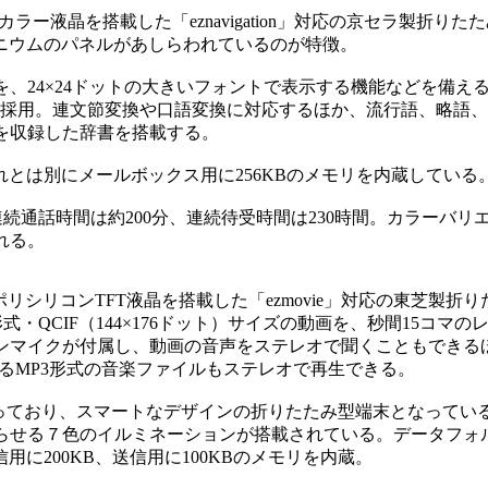
GFカラー液晶を搭載した「eznavigation」対応の京セラ製折りた
ミニウムのパネルがあしらわれているのが特徴。
24×24ドットの大きいフォントで表示する機能などを備え
」を採用。連文節変換や口語変換に対応するほか、流行語、略語
語を収録した辞書を搭載する。
れとは別にメールボックス用に256KBのメモリを内蔵している
g。連続通話時間は約200分、連続待受時間は230時間。カラーバリ
れる。
低温ポリシリコンTFT液晶を搭載した「ezmovie」対応の東芝製折り
4形式・QCIF（144×176ドット）サイズの動画を、秒間15コマの
ンマイクが付属し、動画の音声をステレオで聞くこともできる
ているMP3形式の音楽ファイルもステレオで再生できる。
なっており、スマートなデザインの折りたたみ型端末となってい
らせる７色のイルミネーションが搭載されている。データフォ
用に200KB、送信用に100KBのメモリを内蔵。