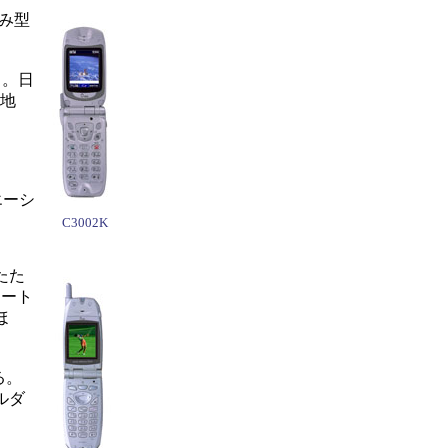
たみ型
る。日
、地
。
エーシ
C3002K
たた
レート
ほ
る。
ルダ