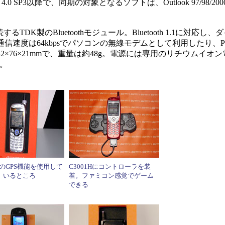
/NT 4.0 SP3以降で、同期の対象となるソフトは、Outlook 97/98/20
るTDK製のBluetoothモジュール。Bluetooth 1.1に対応
信速度は64kbpsでパソコンの無線モデムとして利用したり、P
×76×21mmで、重量は約48g。電源には専用のリチウムイオ
る。
1HのGPS機能を使用して
C3001Hにコントローラを装
いるところ
着。ファミコン感覚でゲーム
できる