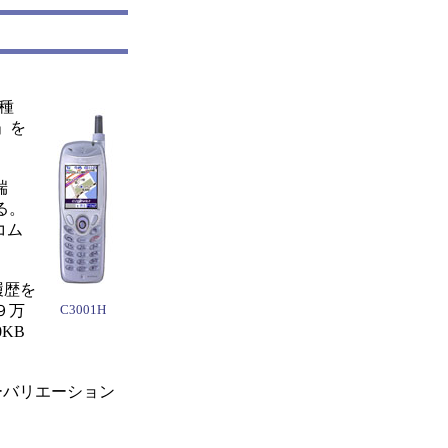
種
」を
端
る。
コム
。
履歴を
９万
C3001H
KB
ラーバリエーション