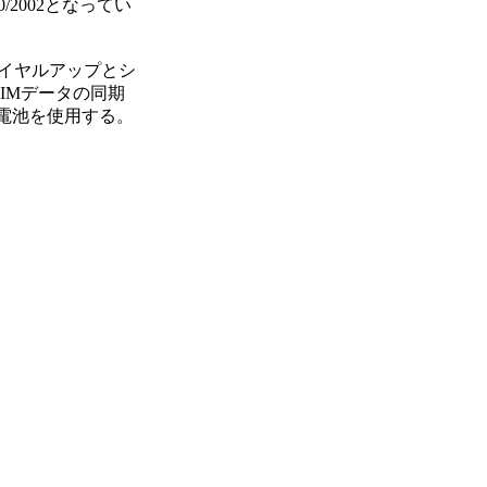
00/2002となってい
し、ダイヤルアップとシ
IMデータの同期
ン電池を使用する。