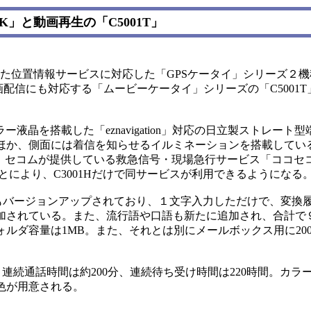
2K」と動画再生の「C5001T」
った位置情報サービスに対応した「GPSケータイ」シリーズ２機
加え動画配信にも対応する「ムービーケータイ」シリーズの「C5001T
Dカラー液晶を搭載した「eznavigation」対応の日立製ストレート型
ほか、側面には着信を知らせるイルミネーションを搭載してい
し、セコムが提供している救急信号・現場急行サービス「ココセ
とにより、C3001Hだけで同サービスが利用できるようになる
t」もバージョンアップされており、１文字入力しただけで、変換
加されている。また、流行語や口語も新たに追加され、合計で
ォルダ容量は1MB。また、それとは別にメールボックス用に200
6g。連続通話時間は約200分、連続待ち受け時間は220時間。カ
色が用意される。