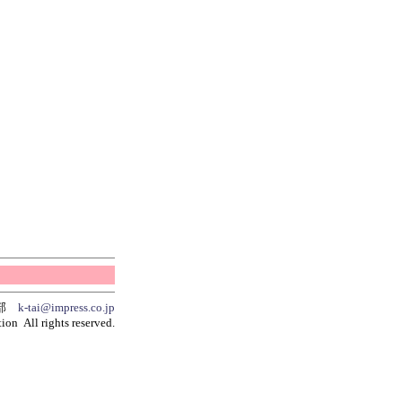
集部
k-tai@impress.co.jp
ion All rights reserved.