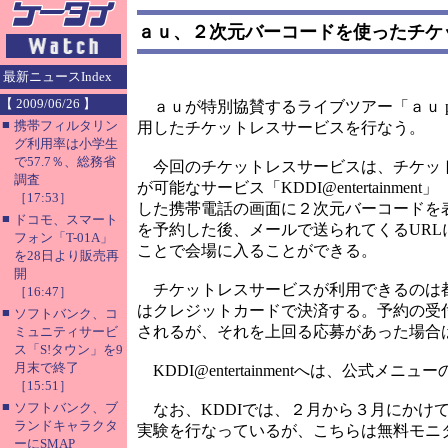
ａｕ、２次元バーコードを使ったチケ
最新ニュースIndex
【 2009/06/26 】
ａｕが特別協賛するライブツアー「ａｕ presents
■
携帯フィルタリン
用したチケットレスサービスを行なう。
グ利用率は小学生
で57.7％、総務省
今回のチケットレスサービスは、チケット
調査
が可能なサービス「KDDI@entertainm
［17:53］
した携帯電話の画面に２次元バーコードを
■
ドコモ、スマート
を予約した後、メールで送られてくるUR
フォン「T-01A」
ことで会場に入ることができる。
を28日より販売再
開
チケットレスサービスが利用できるのは都内
［16:47］
はクレジットカードで決済する。予約の受付期
■
ソフトバンク、コ
されるが、それを上回る応募があった場合
ミュニティサービ
ス「S!タウン」を9
月末で終了
KDDI@entertainmentへは、公
［15:51］
■
ソフトバンク、ブ
なお、KDDIでは、２月から３月にかけて「Cl
ランドキャラクタ
実験を行なっているが、こちらは無料モニ
ーにSMAP