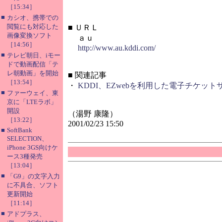
［15:34］
■
カシオ、携帯での
閲覧にも対応した
■
ＵＲＬ
画像変換ソフト
ａｕ
［14:56］
http://www.au.kddi.com/
■
テレビ朝日、iモー
ドで動画配信「テ
レ朝動画」を開始
■
関連記事
［13:54］
・
KDDI、EZwebを利用した電子チケット
■
ファーウェイ、東
京に「LTEラボ」
開設
（湯野 康隆）
［13:22］
2001/02/23 15:50
■
SoftBank
SELECTION、
iPhone 3GS向けケ
ース3種発売
［13:04］
■
「G9」の文字入力
に不具合、ソフト
更新開始
［11:14］
■
アドプラス、