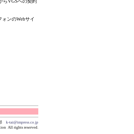
からVGSへの契約
フォンのWebサイ
集部
k-tai@impress.co.jp
ion All rights reserved.