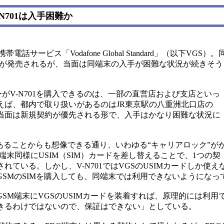
N701は入手困難か
サービス「Vodafone Global Standard」（以下VGS）。
01」が発売されるが、当面は同端末の入手が困難な状況が続きそう
がV-N701を購入できるのは、一部の直営店および支店といっ
えば、都内で取り扱いがあるのはJR東京駅の八重洲北口店の
当面は新規契約が優先される形で、入手はかなり困難な状況に
があることからも想像できる通り、いわゆる“キャリアロック”が
端末同様にUSIM（SIM）カードを差し替えることで、1つの契
ている。しかし、V-N701ではVGSのUSIMカードしか使え
SMのSIMを購入しても、同端末では利用できないようになっ
M端末にVGSのUSIMカードを装着すれば、原理的には利用
きるわけではないので、保証はできない」としている。