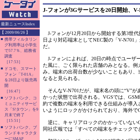
J-フォンが3Gサービスを20日開始、V-
最新ニュースIndex
【 2009/06/26 】
J-フォンが12月20日から開始する第3世代携帯電話
■
携帯フィルタリン
日より対応端末としてNEC製の「V-N7
グ利用率は小学生
だ。
で57.7％、総務省
調査
J-フォンによれば、20日の時点でユーザー
［17:53］
た風に、ごく限られた店舗のみとなる。例
■
ドコモ、スマート
み。端末の出荷台数が少ないこともあり、
フォン「T-01A」
なると見られる。
を28日より販売再
開
そんなV-N701だが、端末名の頭に“V”
［16:47］
かった状態で出荷される。VGSでは、GSM
■
ソフトバンク、コ
約で複数の端末を利用できる仕組みが導入され
ミュニティサービ
ス「S!タウン」を9
いようにロックがかけられており、海外でG
月末で終了
［15:51］
逆に、キャリアロックのかかっていないGS
■
ソフトバンク、ブ
同社広報では「すべての端末をチェックで
ランドキャラクタ
ーにSMAP