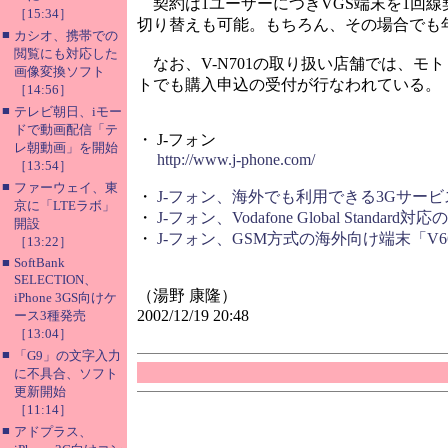
契約は1ユーザーにつきVGS端末を1回線
［15:34］
切り替えも可能。もちろん、その場合でも
■
カシオ、携帯での
閲覧にも対応した
なお、V-N701の取り扱い店舗では、モト
画像変換ソフト
トでも購入申込の受付が行なわれている。
［14:56］
■
テレビ朝日、iモー
ドで動画配信「テ
・ J-フォン
レ朝動画」を開始
http://www.j-phone.com/
［13:54］
■
ファーウェイ、東
・
J-フォン、海外でも利用できる3Gサービ
京に「LTEラボ」
・
J-フォン、Vodafone Global Standar
開設
・
J-フォン、GSM方式の海外向け端末「V
［13:22］
■
SoftBank
SELECTION、
（湯野 康隆）
iPhone 3GS向けケ
2002/12/19 20:48
ース3種発売
［13:04］
■
「G9」の文字入力
に不具合、ソフト
更新開始
［11:14］
■
アドプラス、