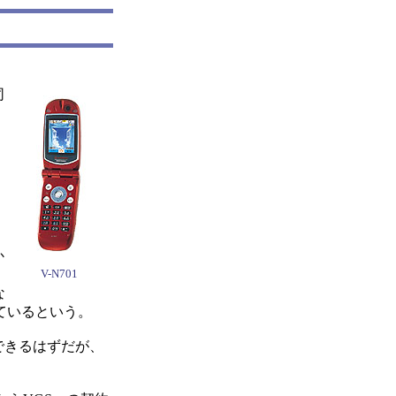
同
か
V-N701
な
ているという。
できるはずだが、