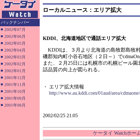
ローカルニュース：エリア拡大
バックナンバー
■
2002年07月
■
2002年06月
KDDI、北海道地区で通話エリア拡大
■
2002年05月
KDDIは、３月より北海道の島牧郡島牧
■
2002年04月
磯郡知内町小谷石地区（２日～）でcdmaO
■
2002年03月
また、２月25日には札幌市の札幌ビール園
■
2002年02月
話品質の向上が図られる。
■
2002年01月
■
2001年12月
■
2001年11月
・ エリア拡大情報
■
2001年10月
http://www.au.kddi.com/01aud/area/cdmaone/
■
2001年09月
■
2001年08月
2002/02/25 21:05
ケータイ Watchホ